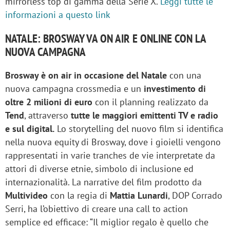
mirrorless top di gamma della Serie X.
Leggi tutte le
informazioni a questo link
NATALE: BROSWAY VA ON AIR E ONLINE CON LA
NUOVA CAMPAGNA
Brosway è on air in occasione del Natale
con una
nuova campagna crossmedia e un
investimento di
oltre 2 milioni di euro
con il planning realizzato da
Tend
, attraverso
tutte le maggiori emittenti TV e radio
e sul digital.
Lo storytelling del nuovo film si identifica
nella nuova equity di Brosway, dove i gioielli vengono
rappresentati in varie tranches de vie interpretate da
attori di diverse etnie, simbolo di inclusione ed
internazionalità. La narrative del film prodotto da
Multivideo
con la regia di
Mattia Lunardi
, DOP Corrado
Serri, ha l’obiettivo di creare una call to action
semplice ed efficace: “Il miglior regalo è quello che