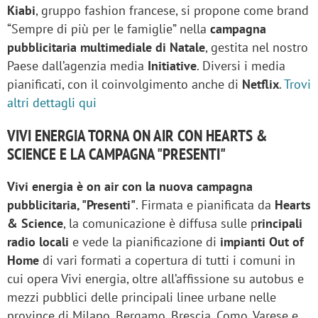
Kiabi
, gruppo fashion francese, si propone come brand
“Sempre di più per le famiglie” nella
campagna
pubblicitaria multimediale di Natale
, gestita nel nostro
Paese dall’agenzia media
Initiative
. Diversi i media
pianificati, con il coinvolgimento anche di
Netflix
.
Trovi
altri dettagli qui
VIVI ENERGIA TORNA ON AIR CON HEARTS &
SCIENCE E LA CAMPAGNA "PRESENTI"
Vivi energia è on air con la nuova campagna
pubblicitaria, "Presenti"
. Firmata e pianificata da
Hearts
& Science
, la comunicazione è diffusa sulle p
rincipali
radio locali
e vede la pianificazione di
impianti Out of
Home
di vari formati a copertura di tutti i comuni in
cui opera Vivi energia, oltre all’affissione su autobus e
mezzi pubblici delle principali linee urbane nelle
province di Milano, Bergamo, Brescia, Como, Varese e