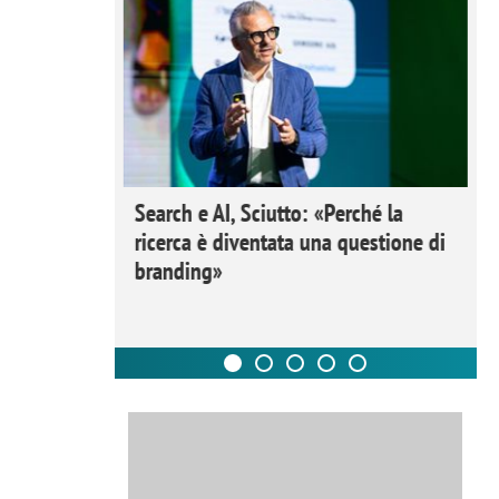
 Ipsos
Search e AI, Sciutto: «Perché la
rivere i
ricerca è diventata una questione di
nderli e
branding»