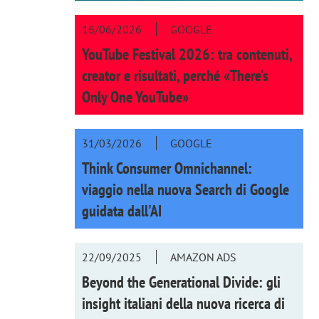
16/06/2026
GOOGLE
YouTube Festival 2026: tra contenuti,
creator e risultati, perché «There’s
Only One YouTube»
31/03/2026
GOOGLE
Think Consumer Omnichannel:
viaggio nella nuova Search di Google
guidata dall'AI
22/09/2025
AMAZON ADS
Beyond the Generational Divide: gli
insight italiani della nuova ricerca di