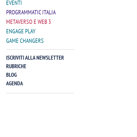
EVENTI
PROGRAMMATIC ITALIA
METAVERSO E WEB 3
ENGAGE PLAY
GAME CHANGERS
VIDEO
ISCRIVITI ALLA NEWSLETTER
RUBRICHE
BLOG
AGENDA
Manassero, Samsung Ads: «Con Total
Perez, Sam
View la reach della CTV diventa
mercato st