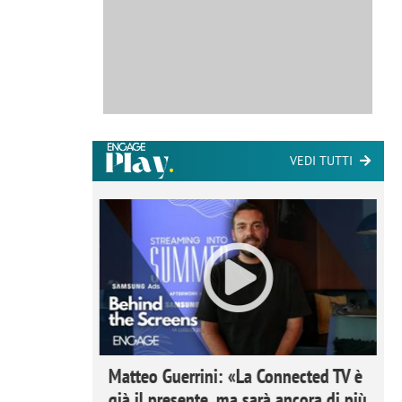
VEDI TUTTI
ome la
Matteo Guerrini: «La Connected TV è
nare lo
già il presente, ma sarà ancora di più