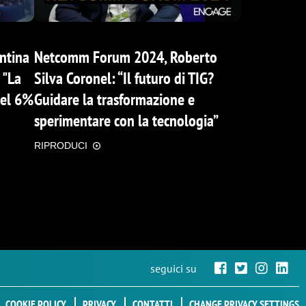
ntina
Netcomm Forum 2024, Roberto
 "La
Silva Coronel: “Il futuro di TIG?
del 6%
Guidare la trasformazione e
sperimentare con la tecnologia”
RIPRODUCI
seguici su
COOKIE POLICY
PRIVACY
CONTATTI
CHANGE PRIVACY SETTINGS