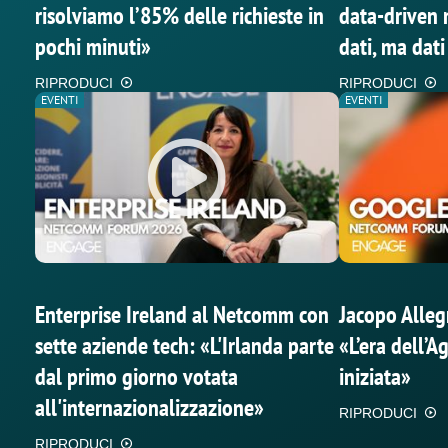
risolviamo l’85% delle richieste in
data-driven 
pochi minuti»
dati, ma dati
RIPRODUCI
RIPRODUCI
EVENTI
EVENTI
Enterprise Ireland al Netcomm con
Jacopo Allegr
sette aziende tech: «L'Irlanda parte
«L’era dell’
dal primo giorno votata
iniziata»
all'internazionalizzazione»
RIPRODUCI
RIPRODUCI