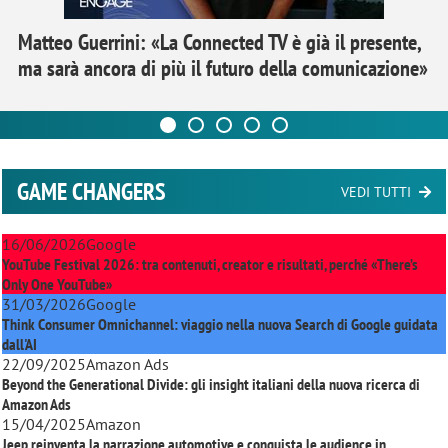
Matteo Guerrini: «La Connected TV è già il presente,
ma sarà ancora di più il futuro della comunicazione»
GAME CHANGERS
VEDI TUTTI
16/06/2026
Google
YouTube Festival 2026: tra contenuti, creator e risultati, perché «There’s
Only One YouTube»
31/03/2026
Google
Think Consumer Omnichannel: viaggio nella nuova Search di Google guidata
dall'AI
22/09/2025
Amazon Ads
Beyond the Generational Divide: gli insight italiani della nuova ricerca di
Amazon Ads
15/04/2025
Amazon
Jeep reinventa la narrazione automotive e conquista le audience in