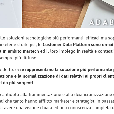
lle soluzioni tecnologiche più performanti, efficaci ma so
keter e strategist, le
Customer Data Platform sono ormai
ta in ambito martech
ed il loro impiego in realtà e contesti
 sempre più diffuso.
o detto: e
sse rappresentano la soluzione più performante 
azione e la normalizzazione di dati relativi ai propri client
i da più sorgenti
.
o antidoto alla frammentazione e alla desincronizzazione 
ti che tanto hanno afflitto marketer e strategist, in passat
i avere una visione chiara ed una conoscenza completa d