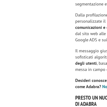
segmentazione ev
Dalla profilazion
personalizzate il
comunicazioni e c
dal sito web alle
Google ADS e sui 
Il messaggio giu
sofisticati algori
degli utenti
, bas
messa in campo
Desideri conosce
come Adabra?
No
PRESTO UN NUO
DI ADABRA