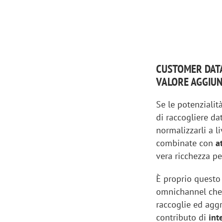
CUSTOMER DAT
VALORE AGGIUN
Se le potenzialit
di raccogliere da
normalizzarli a 
combinate con
a
vera ricchezza pe
È proprio questo
omnichannel che,
raccoglie ed aggr
contributo di
int