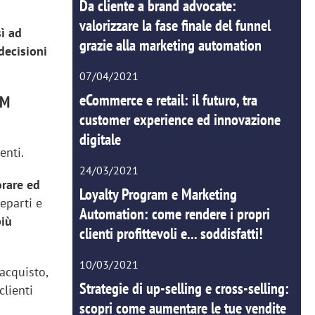
Da cliente a brand advocate:
valorizzare la fase finale del funnel
sì ad
grazie alla marketing automation
decisioni
07/04/2021
eCommerce e retail: il futuro, tra
RM
customer experience ed innovazione
digitale
enti.
24/03/2021
orare ed
Loyalty Program e Marketing
eparti e
Automation: come rendere i propri
più
clienti profittevoli e... soddisfatti!
10/03/2021
acquisto,
Strategie di up-selling e cross-selling:
clienti
scopri come aumentare le tue vendite