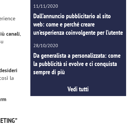
11/11/2020
Dall’annuncio pubblicitario al sito
erience
web: come e perché creare
un’esperienza coinvolgente per l’utente
iù canali
,
su
28/10/2020
Da generalista a personalizzata: come
la pubblicità si evolve e ci conquista
 desideri
sempre di più
osì la
Vedi tutti
orm
ETING”