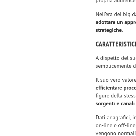
propria audience
Nell’era dei big d
adottare un appro
strategiche
.
CARATTERISTIC
A dispetto del s
semplicemente def
Il suo vero valor
efficientare proce
figure della stes
sorgenti e canali
Dati anagrafici,
on-line e off-line
vengono normaliz