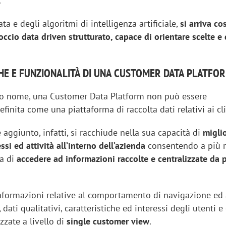
.
ata e degli algoritmi di intelligenza artificiale,
si arriva co
ccio data driven strutturato, capace di orientare scelte e 
HE E FUNZIONALITÀ DI UNA CUSTOMER DATA PLATFO
uo nome, una Customer Data Platform non può essere
inita come una piattaforma di raccolta dati relativi ai cli
e aggiunto, infatti, si racchiude nella sua capacità di
migli
ssi ed attività all’interno dell’azienda
consentendo a più r
sa di
accedere ad informazioni raccolte e centralizzate da 
.
 informazioni relative al comportamento di navigazione ed 
, dati qualitativi, caratteristiche ed interessi degli utenti e 
zate a livello di
single customer view
.