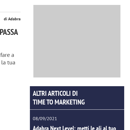
di Adabra
 PASSA
fare a
 la tua
ALTRI ARTICOLI DI
TIME TO MARKETING
08/09/2021
Adabra Next Level: metti le ali al tuo