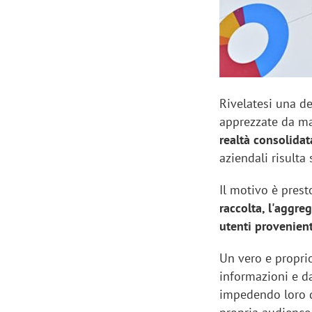
Rivelatesi una de
apprezzate da mar
realtà consolida
aziendali risulta
Il motivo è prest
raccolta, l'aggreg
utenti provenient
Un vero e propri
informazioni e da
impedendo loro d