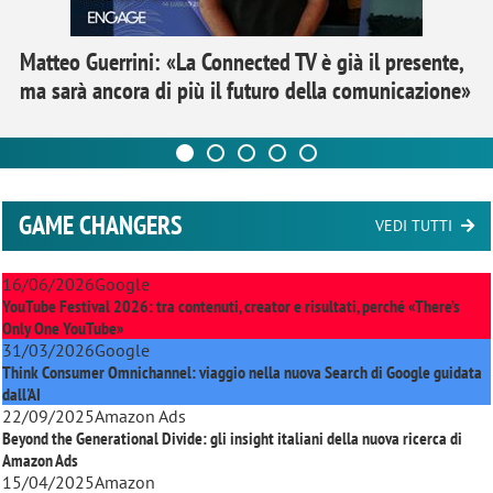
Matteo Guerrini: «La Connected TV è già il presente,
ma sarà ancora di più il futuro della comunicazione»
GAME CHANGERS
VEDI TUTTI
16/06/2026
Google
YouTube Festival 2026: tra contenuti, creator e risultati, perché «There’s
Only One YouTube»
31/03/2026
Google
Think Consumer Omnichannel: viaggio nella nuova Search di Google guidata
dall'AI
22/09/2025
Amazon Ads
Beyond the Generational Divide: gli insight italiani della nuova ricerca di
Amazon Ads
15/04/2025
Amazon