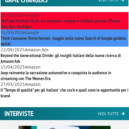
16/06/2026
Google
YouTube Festival 2026: tra contenuti, creator e risultati, perché «There’s
Only One YouTube»
31/03/2026
Google
Think Consumer Omnichannel: viaggio nella nuova Search di Google guidata
dall'AI
22/09/2025
Amazon Ads
Beyond the Generational Divide: gli insight italiani della nuova ricerca di
Amazon Ads
15/04/2025
Amazon
Jeep reinventa la narrazione automotive e conquista le audience in
streaming con
The Women Era
27/03/2025
Amazon
Il “Tempo di qualità” per gli italiani: che cos’è e quali sono le opportunità per i
brand
INTERVISTE
VEDI TUTTE