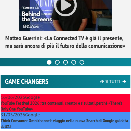
Matteo Guerrini: «La Connected TV è già il presente,
ma sarà ancora di più il futuro della comunicazione»
GAME CHANGERS
VEDI TUTTI
16/06/2026
Google
YouTube Festival 2026: tra contenuti, creator e risultati, perché «There’s
Only One YouTube»
31/03/2026
Google
Think Consumer Omnichannel: viaggio nella nuova Search di Google guidata
dall'AI