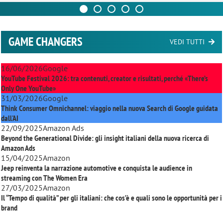
GAME CHANGERS
VEDI TUTTI
16/06/2026
Google
YouTube Festival 2026: tra contenuti, creator e risultati, perché «There’s
Only One YouTube»
31/03/2026
Google
Think Consumer Omnichannel: viaggio nella nuova Search di Google guidata
dall'AI
22/09/2025
Amazon Ads
Beyond the Generational Divide: gli insight italiani della nuova ricerca di
Amazon Ads
15/04/2025
Amazon
Jeep reinventa la narrazione automotive e conquista le audience in
streaming con
The Women Era
27/03/2025
Amazon
Il “Tempo di qualità” per gli italiani: che cos’è e quali sono le opportunità per i
brand