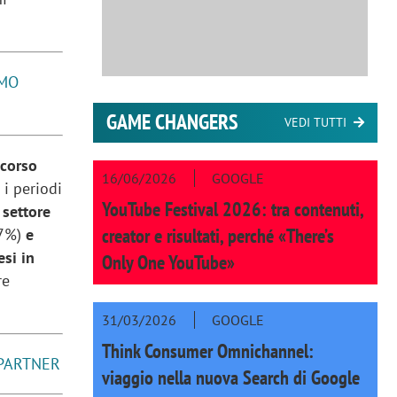
IMO
GAME CHANGERS
VEDI TUTTI
 corso
16/06/2026
GOOGLE
 i periodi
YouTube Festival 2026: tra contenuti,
 settore
creator e risultati, perché «There’s
,7%)
e
esi in
Only One YouTube»
re
31/03/2026
GOOGLE
Think Consumer Omnichannel:
 PARTNER
viaggio nella nuova Search di Google