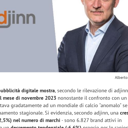
sung Ads: «L'Italia è un
Networking agli eventi: c
rategico e continuerà a
startup Kicè punta a elimi
"spreco di relazioni"
Alberto
pubblicità digitale mostra
, secondo le rilevazione di adjin
el mese di novembre 2023
nonostante il confronto con un
tava gradatamente ad un mondiale di calcio "anomalo" s
onamento stagionale. Si evidenzia, secondo adjinn, una
cre
2,5%) nel numero di marchi
- sono 6.827 brand attivi in
 e un
decremento tendenziale (-6,6%)
proprio per le ragio