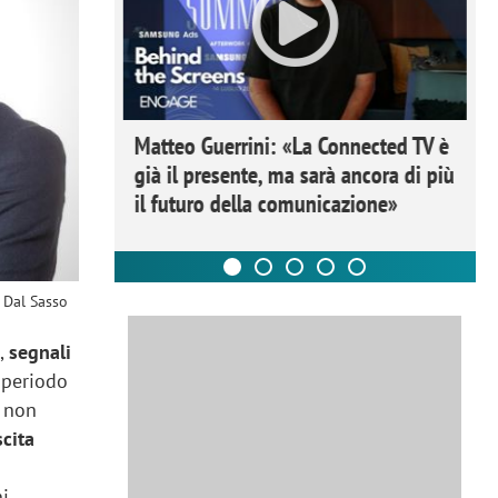
ome la
Matteo Guerrini: «La Connected TV è
nare lo
già il presente, ma sarà ancora di più
il futuro della comunicazione»
 Dal Sasso
n,
segnali
 periodo
e non
scita
ni