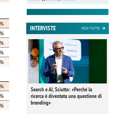
INTERVISTE
VEDI TUTTE
 Ipsos
Search e AI, Sciutto: «Perché la
rivere i
ricerca è diventata una questione di
nderli e
branding»