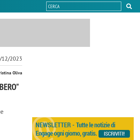
/12/2023
ristina Oliva
IBERO"
re