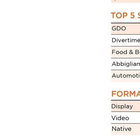
Scazz, quando un'agenzia di
Emanuele V
comunicazione crea un brand food:
«La creativ
«Marketing e prodotto devono
amplificar
crescere insieme»