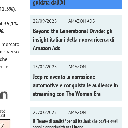
guidata dall'AI
(41,3%)
.
22/09/2025
AMAZON ADS
al 35,1%
Beyond the Generational Divide: gli
%.
insight italiani della nuova ricerca di
l mercato
Amazon Ads
mo verso
 che
r le
15/04/2025
AMAZON
Jeep reinventa la narrazione
automotive e conquista le audience in
streaming con
The Women Era
27/03/2025
AMAZON
Il “Tempo di qualità” per gli italiani: che cos’è e quali
sono le opportunità per i brand