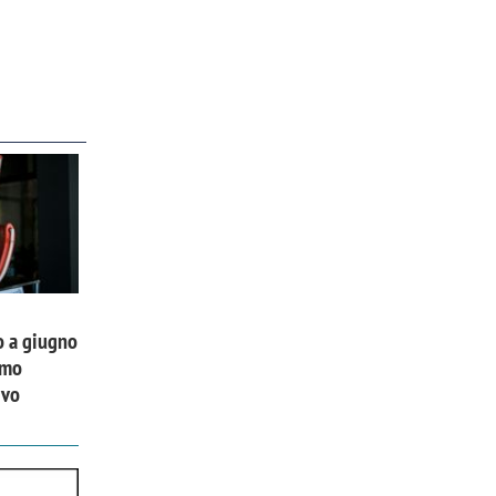
o a giugno
imo
ivo