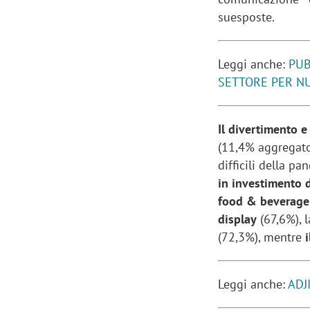
suesposte.
Leggi anche:
PUB
SETTORE PER N
Il divertimento e
(11,4% aggregato 
difficili della p
in investimento d
food & beverag
display
(67,6%), 
(72,3%), mentre
i
Leggi anche:
ADJ