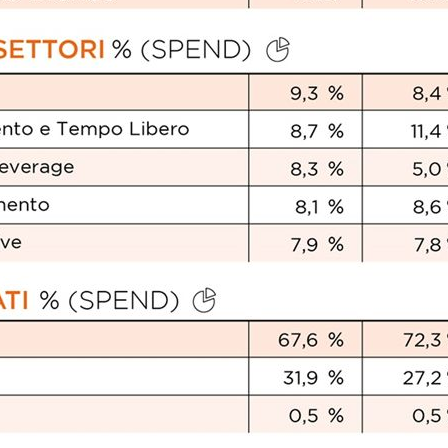
iora di Deloitte Digital:
Ricerche di mercato. Neri,
ità resta centrale, l’AI deve
Doxa: «Non basta più desc
e il talento»
fenomeni: bisogna compre
tradurli in azioni»