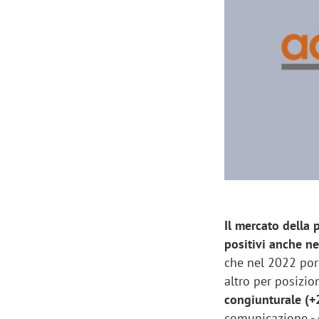
Manassero, Samsung Ads: «Con Total
Perez, Sam
View la reach della CTV diventa
mercato st
finalmente misurabile»
crescere»
Il mercato della 
positivi anche n
che nel 2022 por
altro per posizi
congiunturale (+
comunicazione -