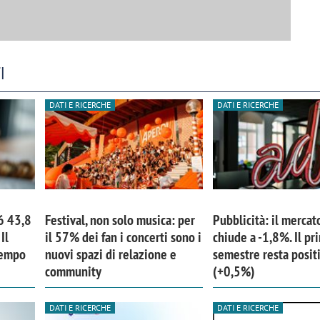
I
DATI E RICERCHE
DATI E RICERCHE
6 43,8
Festival, non solo musica: per
Pubblicità: il mercat
Il
il 57% dei fan i concerti sono i
chiude a -1,8%. Il pr
tempo
nuovi spazi di relazione e
semestre resta posit
community
(+0,5%)
DATI E RICERCHE
DATI E RICERCHE