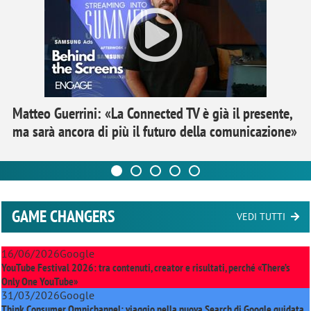
Matteo Guerrini: «La Connected TV è già il presente,
ma sarà ancora di più il futuro della comunicazione»
GAME CHANGERS
VEDI TUTTI
16/06/2026
Google
YouTube Festival 2026: tra contenuti, creator e risultati, perché «There’s
Only One YouTube»
31/03/2026
Google
Think Consumer Omnichannel: viaggio nella nuova Search di Google guidata