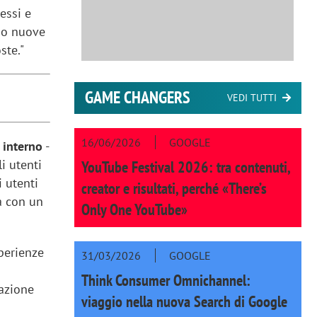
essi e
do nuove
ste."
GAME CHANGERS
VEDI TUTTI
16/06/2026
GOOGLE
 interno
-
i utenti
YouTube Festival 2026: tra contenuti,
i utenti
creator e risultati, perché «There’s
ra con un
Only One YouTube»
sperienze
31/03/2026
GOOGLE
Think Consumer Omnichannel:
cazione
viaggio nella nuova Search di Google