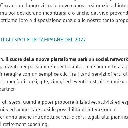
. Cercano un luogo virtuale dove conoscersi grazie ad inter
ma poi desiderano incontrarsi e o anche dal vivo provan
ttiamo loro a disposizione grazie alle nostre tante propo
TI GLI SPOT E LE CAMPAGNE DEL 2022
to,
il cuore della nuova piattaforma sarà un social network
ganizzati per passioni e/o per località – che permetterà agl
nteragire con un semplice clic. Tra i tanti servizi offerti gl
co menù di corsi, gite, viaggi ed eventi costruiti su misu
partner.
 gli stessi utenti a poter proporre iniziative, attività ed e
ity ed aumentare cosi le possibilità di interazione e
Verranno anche introdotti servizi e corsi legati alla pianifi
i retirement coaching.