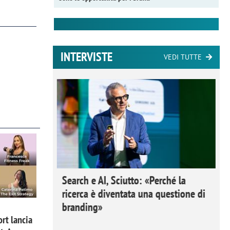
INTERVISTE
VEDI TUTTE
 Ipsos
Search e AI, Sciutto: «Perché la
rivere i
ricerca è diventata una questione di
nderli e
branding»
rt lancia