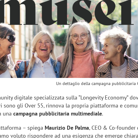
sung Ads: «L'Italia è un
Networking agli eventi: c
rategico e continuerà a
startup Kicè punta a elimi
"spreco di relazioni"
Un dettaglio della campagna pubblicitaria
unity digitale specializzata sulla “Longevity Economy” dov
vi sono gli Over 55, rinnova la propria piattaforma e comu
on una
campagna pubblicitaria multimediale
.
attaforma – spiega
Maurizio De Palma
, CEO & Co-founder 
iamo voluto rispondere ad una esigenza che emerge chia