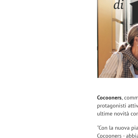
Manassero, Samsung Ads: «Con Total
Perez, Sam
View la reach della CTV diventa
mercato st
finalmente misurabile»
crescere»
Cocooners
, comm
protagonisti atti
ultime novità c
"Con la nuova pi
Cocooners - abb