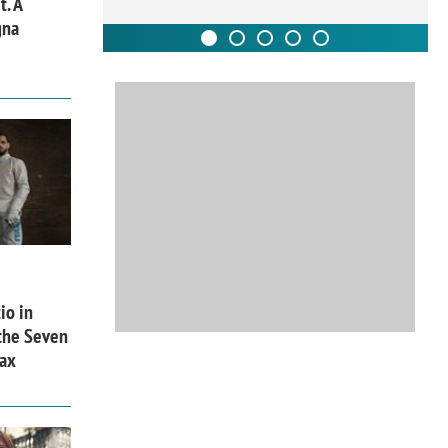
t. A
gna
io in
 the Seven
ax