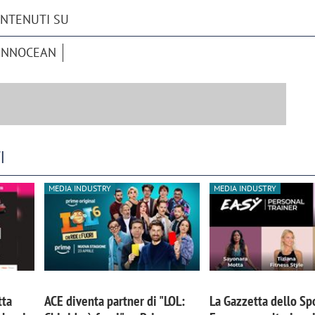
ONTENUTI SU
INNOCEAN
I
MEDIA INDUSTRY
MEDIA INDUSTRY
iora di Deloitte Digital:
Ricerche di mercato. Neri,
ità resta centrale, l’AI deve
Doxa: «Non basta più desc
e il talento»
fenomeni: bisogna compre
tradurli in azioni»
tta
ACE diventa partner di "LOL:
La Gazzetta dello Spo