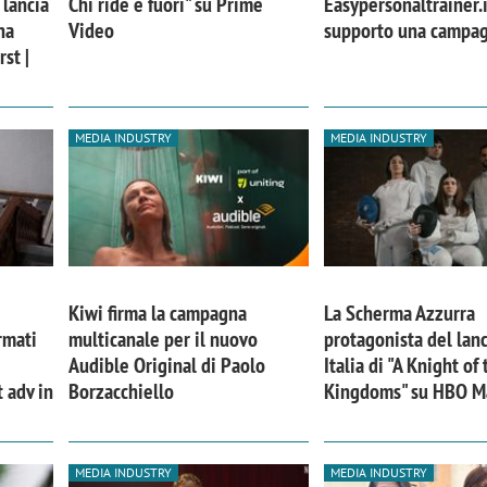
 lancia
Chi ride è fuori" su Prime
Easypersonaltrainer.i
na
Video
supporto una campa
st |
MEDIA INDUSTRY
MEDIA INDUSTRY
Kiwi firma la campagna
La Scherma Azzurra
rmati
multicanale per il nuovo
protagonista del lanc
Audible Original di Paolo
Italia di "A Knight of
t adv in
Borzacchiello
Kingdoms" su HBO M
MEDIA INDUSTRY
MEDIA INDUSTRY