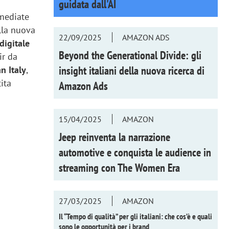
guidata dall'AI
mmediate
lla nuova
22/09/2025
AMAZON ADS
igitale
Beyond the Generational Divide: gli
ir da
insight italiani della nuova ricerca di
n Italy
,
ita
Amazon Ads
15/04/2025
AMAZON
Jeep reinventa la narrazione
automotive e conquista le audience in
streaming con
The Women Era
27/03/2025
AMAZON
Il “Tempo di qualità” per gli italiani: che cos’è e quali
sono le opportunità per i brand