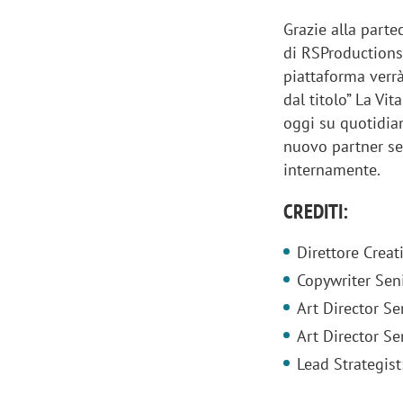
Grazie alla part
di RSProductions
piattaforma ver
dal titolo” La Vi
oggi su quotidian
nuovo partner sel
internamente.
CREDITI:
Direttore Creat
Copywriter Sen
Art Director Se
Art Director S
Lead Strategis