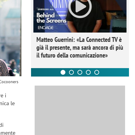
ome la
Matteo Guerrini: «La Connected TV è
nare lo
già il presente, ma sarà ancora di più
il futuro della comunicazione»
 Cocooners
e i
nica le
di
ramente