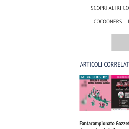
SCOPRI ALTRI C
COCOONERS
ARTICOLI CORRELAT
MEDIA INDUSTRY
Scazz, quando un'agenzia di
Emanuele V
comunicazione crea un brand food:
«La creativ
«Marketing e prodotto devono
amplificar
crescere insieme»
Fantacampionato Gazze