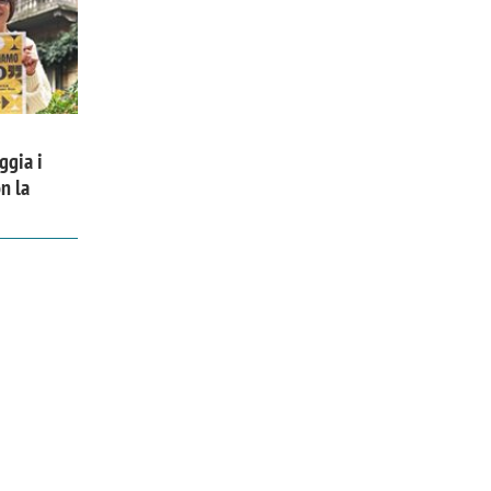
ggia i
n la