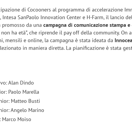
ecipazione di Cocooners al programma di accelerazione I
, Intesa SanPaolo Innovation Center e H-Farm, il lancio de
rà promosso da una
campagna di comunicazione stampa e d
ta non ha età”, che riprende il pay off della community. On a
i, mensili e online, la campagna è stata ideata da
Innocea
ezionato in maniera diretta. La pianificazione è stata gest
ivo: Alan Dindo
ior: Paolo Marella
nior: Matteo Busti
enior: Angelo Marino
t: Marco Moiso