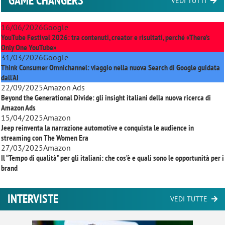
GAME CHANGERS
VEDI TUTTI
16/06/2026
Google
YouTube Festival 2026: tra contenuti, creator e risultati, perché «There’s
Only One YouTube»
31/03/2026
Google
Think Consumer Omnichannel: viaggio nella nuova Search di Google guidata
dall'AI
22/09/2025
Amazon Ads
Beyond the Generational Divide: gli insight italiani della nuova ricerca di
Amazon Ads
15/04/2025
Amazon
Jeep reinventa la narrazione automotive e conquista le audience in
streaming con
The Women Era
27/03/2025
Amazon
Il “Tempo di qualità” per gli italiani: che cos’è e quali sono le opportunità per i
brand
INTERVISTE
VEDI TUTTE