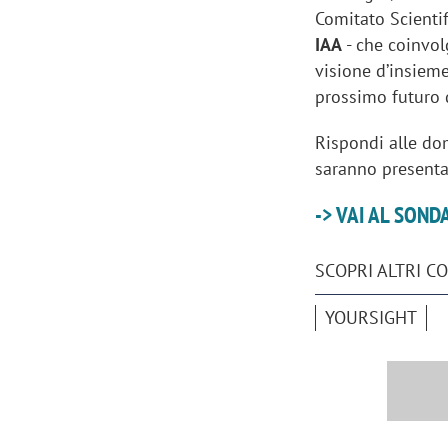
Comitato Scienti
IAA
- che coinvol
visione d’insiem
prossimo futuro 
Rispondi alle dom
saranno presentat
-> VAI AL SOND
SCOPRI ALTRI C
YOURSIGHT