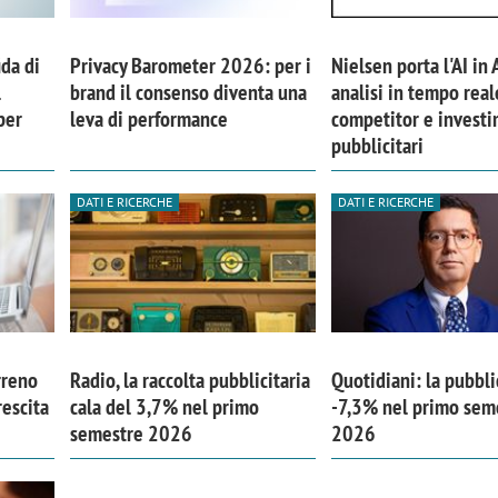
ida di
Privacy Barometer 2026: per i
Nielsen porta l'AI in 
l
brand il consenso diventa una
analisi in tempo real
per
leva di performance
competitor e investi
pubblicitari
DATI E RICERCHE
DATI E RICERCHE
rreno
Radio, la raccolta pubblicitaria
Quotidiani: la pubbli
iora di Deloitte Digital:
Ricerche di mercato. Neri,
rescita
cala del 3,7% nel primo
-7,3% nel primo sem
ità resta centrale, l’AI deve
Doxa: «Non basta più desc
semestre 2026
2026
e il talento»
fenomeni: bisogna compre
tradurli in azioni»