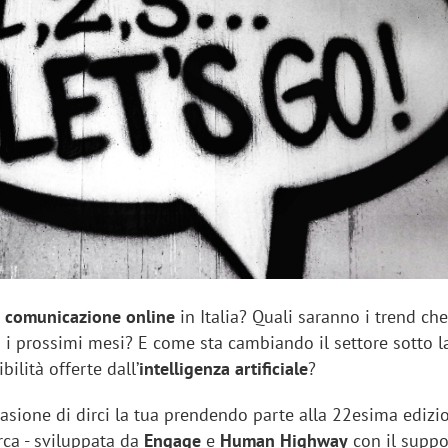
sung Ads: «L'Italia è un
Networking agli eventi: c
rategico e continuerà a
startup Kicè punta a elimi
"spreco di relazioni"
a
comunicazione online
in Italia? Quali saranno i trend ch
 i prossimi mesi? E come sta cambiando il settore sotto l
ilità offerte dall’
intelligenza artificiale
?
asione di dirci la tua prendendo parte alla 22esima edizi
erca - sviluppata da
Engage
e
Human Highway
con il suppo