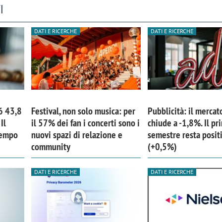
I
DATI E RICERCHE
DATI E RICERCHE
6 43,8
Festival, non solo musica: per
Pubblicità: il mercat
Il
il 57% dei fan i concerti sono i
chiude a -1,8%. Il pr
tempo
nuovi spazi di relazione e
semestre resta posit
community
(+0,5%)
DATI E RICERCHE
DATI E RICERCHE