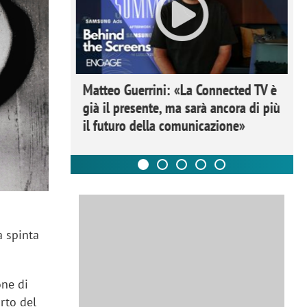
ome la
Matteo Guerrini: «La Connected TV è
nare lo
già il presente, ma sarà ancora di più
il futuro della comunicazione»
e
a spinta
one di
rto del