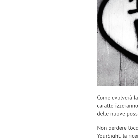
Manassero, Samsung Ads: «Con Total
Perez, Sam
View la reach della CTV diventa
mercato st
finalmente misurabile»
crescere»
Come evolverà l
caratterizzeranno
delle nuove possib
Non perdere l’occ
YourSight, la ric