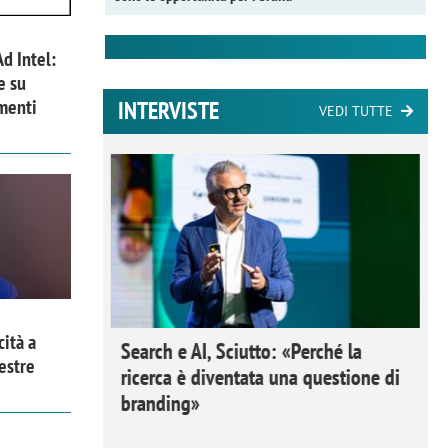
Ad Intel:
e su
menti
INTERVISTE
VEDI TUTTE
cità a
 Ipsos
Search e AI, Sciutto: «Perché la
estre
rivere i
ricerca è diventata una questione di
nderli e
branding»