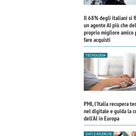
Il 68% degli italiani si f
un agente AI più che de
proprio migliore amico 
fare acquisti
TECNOLOGIA
PMI, l'Italia recupera te
Scazz, quando un'agenzia di
Emanuele V
nel digitale e guida la c
comunicazione crea un brand food:
«La creativ
dell'AI in Europa
«Marketing e prodotto devono
amplificar
crescere insieme»
DATI E RICERCHE