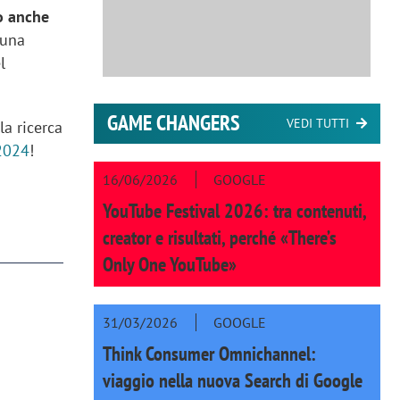
o anche
 una
l
GAME CHANGERS
VEDI TUTTI
la ricerca
2024
!
16/06/2026
GOOGLE
YouTube Festival 2026: tra contenuti,
creator e risultati, perché «There’s
Only One YouTube»
31/03/2026
GOOGLE
Think Consumer Omnichannel:
viaggio nella nuova Search di Google