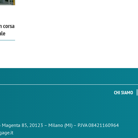
n corsa
ale
CHI SIAMO
so Magenta 85,
20123 – Milano (MI) – P.IVA 08421160964
age.it