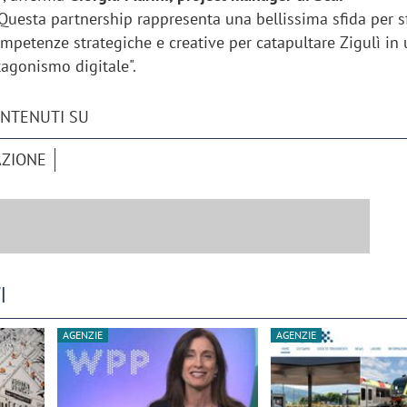
Questa partnership rappresenta una bellissima sfida per s
ompetenze strategiche e creative per catapultare Zigulì in
tagonismo digitale".
ONTENUTI SU
AZIONE
I
AGENZIE
AGENZIE