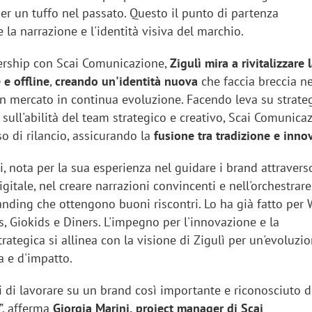
er un tuffo nel passato. Questo il punto di partenza
la narrazione e l'identità visiva del marchio.
nership con Scai Comunicazione,
Zigulì mira a rivitalizzare 
 e offline
,
creando un'identità nuova
che faccia breccia n
un mercato in continua evoluzione. Facendo leva su strate
 sull'abilità del team strategico e creativo, Scai Comunica
so di rilancio, assicurando la
fusione tra tradizione e inno
tti, nota per la sua esperienza nel guidare i brand attravers
gitale, nel creare narrazioni convincenti e nell'orchestrare
randing che ottengono buoni riscontri. Lo ha già fatto per 
, Giokids e Diners. L'impegno per l'innovazione e la
ategica si allinea con la visione di Zigulì per un'evoluzi
 e d'impatto.
 di lavorare su un brand così importante e riconosciuto d
à”, afferma
Giorgia Marini, project manager di Scai