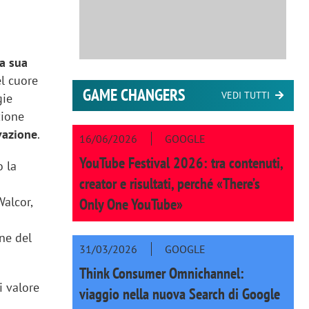
la sua
el cuore
GAME CHANGERS
VEDI TUTTI
gie
zione
vazione
.
16/06/2026
GOOGLE
YouTube Festival 2026: tra contenuti,
o la
creator e risultati, perché «There’s
Walcor,
Only One YouTube»
one del
31/03/2026
GOOGLE
Think Consumer Omnichannel:
i valore
viaggio nella nuova Search di Google