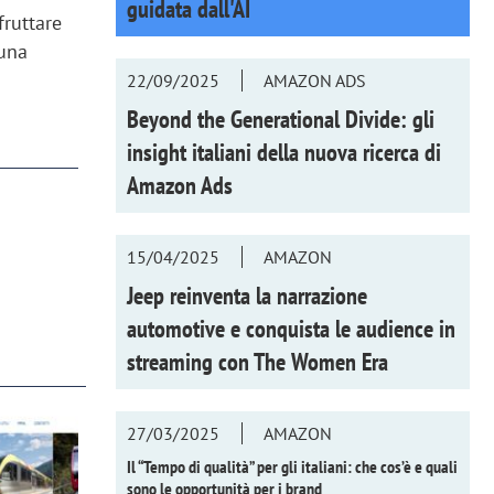
guidata dall'AI
fruttare
 una
22/09/2025
AMAZON ADS
Beyond the Generational Divide: gli
insight italiani della nuova ricerca di
Amazon Ads
15/04/2025
AMAZON
Jeep reinventa la narrazione
automotive e conquista le audience in
streaming con
The Women Era
27/03/2025
AMAZON
Il “Tempo di qualità” per gli italiani: che cos’è e quali
sono le opportunità per i brand