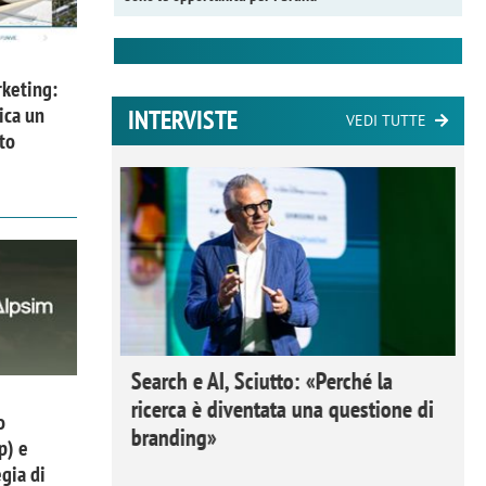
keting:
ica un
INTERVISTE
VEDI TUTTE
to
 Ipsos
Search e AI, Sciutto: «Perché la
rivere i
ricerca è diventata una questione di
o
nderli e
branding»
p) e
gia di