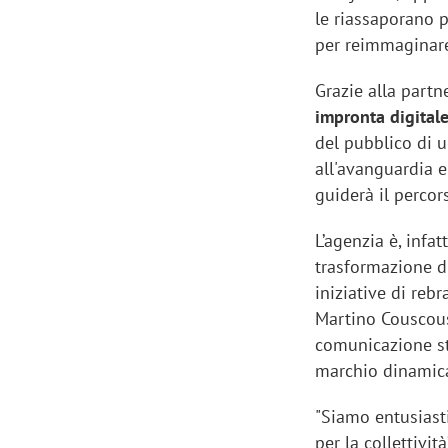
le riassaporano p
per reimmaginare 
Grazie alla part
impronta digitale
del pubblico di 
all'avanguardia e
guiderà il percor
L’agenzia è, infa
trasformazione di
iniziative di reb
Martino Couscous
comunicazione str
marchio dinamica
"Siamo entusiasti
per la collettivit