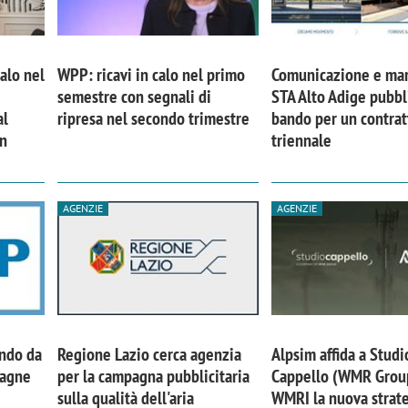
calo nel
WPP: ricavi in calo nel primo
Comunicazione e mar
semestre con segnali di
STA Alto Adige pubbl
al
ripresa nel secondo trimestre
bando per un contrat
in
triennale
AGENZIE
AGENZIE
iora di Deloitte Digital:
Ricerche di mercato. Neri,
ità resta centrale, l’AI deve
Doxa: «Non basta più desc
ando da
Regione Lazio cerca agenzia
Alpsim affida a Studi
e il talento»
fenomeni: bisogna compre
pagne
per la campagna pubblicitaria
Cappello (WMR Grou
tradurli in azioni»
sulla qualità dell'aria
WMRI la nuova strate