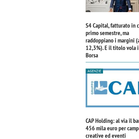
S4 Capital, fatturato in 
primo semestre, ma
raddoppiano i margini (
12,3%). E il titolo vola 
Borsa
AGENZIE
Scazz, quando un'agenzia di
Emanuele V
comunicazione crea un brand food:
«La creativ
CAP Holding: al via il b
«Marketing e prodotto devono
amplificar
456 mila euro per cam
crescere insieme»
creative ed eventi