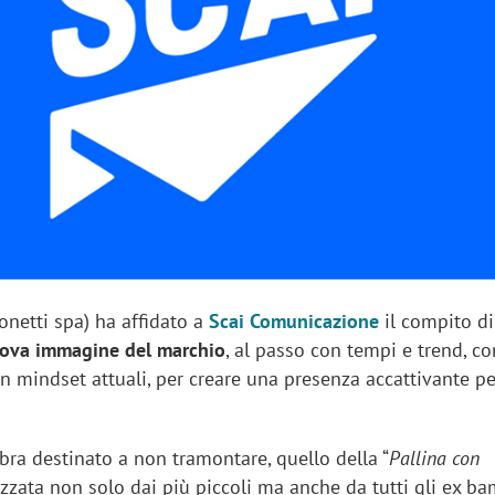
sung Ads: «L'Italia è un
Networking agli eventi: c
rategico e continuerà a
startup Kicè punta a elimi
"spreco di relazioni"
netti spa) ha affidato a
Scai Comunicazione
il compito di
uova immagine del marchio
, al passo con tempi e trend, 
on mindset attuali, per creare una presenza accattivante per
ra destinato a non tramontare, quello della “
Pallina con
ezzata non solo dai più piccoli ma anche da tutti gli ex b