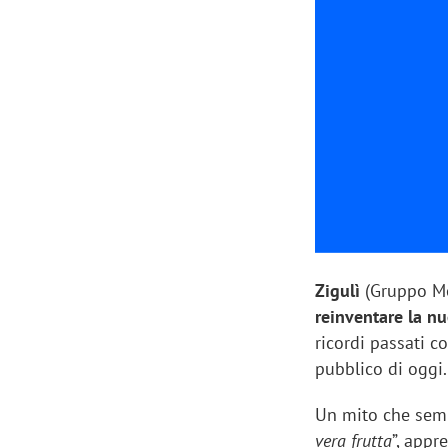
Manassero, Samsung Ads: «Con Total
Perez, Sam
View la reach della CTV diventa
mercato st
finalmente misurabile»
crescere»
Zigulì
(Gruppo Mo
reinventare la n
ricordi passati c
pubblico di oggi.
Un mito che semb
vera frutta
”, appr