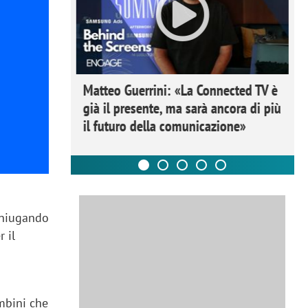
ome la
Matteo Guerrini: «La Connected TV è
nare lo
già il presente, ma sarà ancora di più
il futuro della comunicazione»
coniugando
 il
ambini che