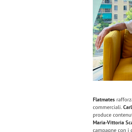
Manassero, Samsung Ads: «Con Total
Perez, Sam
View la reach della CTV diventa
mercato st
finalmente misurabile»
crescere»
Flatmates
raffor
commerciali.
Car
produce contenuti
Maria-Vittoria Sc
campagne con i cr