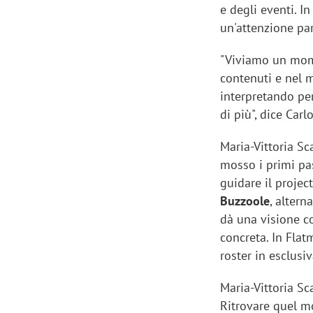
e degli eventi. I
un'attenzione par
"Viviamo un mom
contenuti e nel m
interpretando pe
di più", dice Carl
Maria-Vittoria Sc
mosso i primi pa
guidare il proje
Buzzoole
, alter
dà una visione co
concreta. In Flat
roster in esclusi
Maria-Vittoria Sc
Ritrovare quel m