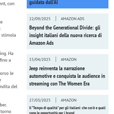
guidata dall'AI
ent, con
22/09/2025
AMAZON ADS
re
Beyond the Generational Divide: gli
a
insight italiani della nuova ricerca di
 stimola
Amazon Ads
ing. Ha
15/04/2025
AMAZON
fino a
Jeep reinventa la narrazione
orso le
automotive e conquista le audience in
e
streaming con
The Women Era
ndita del
27/03/2025
AMAZON
ber.
Il “Tempo di qualità” per gli italiani: che cos’è e quali
itorno
sono le opportunità per i brand