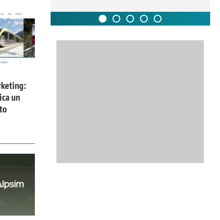
keting:
ica un
to