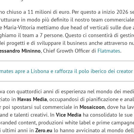
o chiuso a 11 milioni di euro. Per questo a inizio 2026 
trutturare in modo più definito il nostro team commerciale
 e Maria-Vittoria mettiamo due head of verticali sulle due 
ghiamo il team a 7 persone. Questo ci consentirà di gesti
dei progetti e di sviluppare il business anche attraverso n
essandro Mininno
, Chief Growth Officer di
Flatmates
.
mates apre a Lisbona e rafforza il polo iberico dei creator
riva con quattordici anni di esperienza nel mondo dei medi
ziato in
Havas Media
, occupandosi di pianificazione e anal
er poi spostarsi sul commerciale in
Mosaicoon
, dove ha la
rand e talenti creativi. In
Vice Media
ha consolidato le sue
randed content, produzioni white label e prime campagn
li ultimi anni in
Zero.eu
lo hanno avvicinato al mondo dell