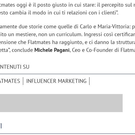
atmates oggi è il posto giusto in cui stare: il percepito sul
sto cambia il modo in cui ti relazioni con i clienti”.
amente due storie come quelle di Carlo e Maria-Vittoria: 
to un mestiere, non un curriculum. Ingressi così certific
nsione che Flatmates ha raggiunto, e ci danno la struttur
retta”, conclude
Michele Pagani
, Ceo e Co-Founder di Flatm
ONTENUTI SU
ATMATES
INFLUENCER MARKETING
iora di Deloitte Digital:
Ricerche di mercato. Neri,
ità resta centrale, l’AI deve
Doxa: «Non basta più desc
e il talento»
fenomeni: bisogna compre
I
tradurli in azioni»