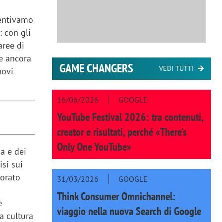
sentivamo
: con gli
aree di
re ancora
GAME CHANGERS
VEDI TUTTI
uovi
16/06/2026
GOOGLE
YouTube Festival 2026: tra contenuti,
creator e risultati, perché «There’s
Only One YouTube»
a e dei
isi sui
vorato
31/03/2026
GOOGLE
Think Consumer Omnichannel:
e
viaggio nella nuova Search di Google
a cultura