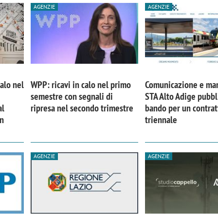
AGENZIE
AGENZIE
calo nel
WPP: ricavi in calo nel primo
Comunicazione e mar
semestre con segnali di
STA Alto Adige pubbl
al
ripresa nel secondo trimestre
bando per un contrat
in
triennale
AGENZIE
AGENZIE