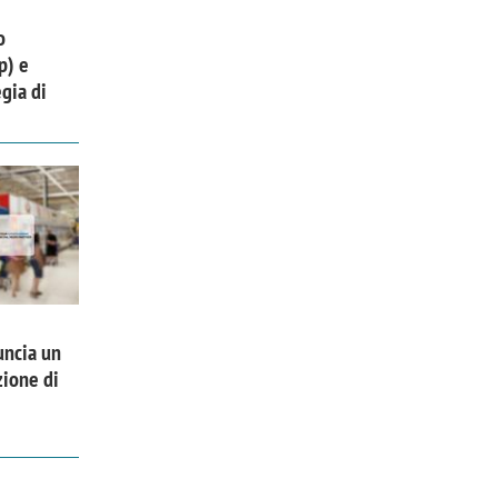
o
p) e
gia di
uncia un
zione di