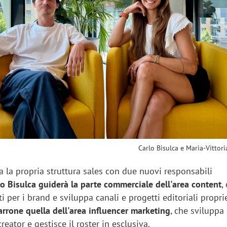
sung Ads: «L'Italia è un
Networking agli eventi: c
rategico e continuerà a
startup Kicè punta a elimi
"spreco di relazioni"
Carlo Bisulca e Maria-Vittor
za la propria struttura sales con due nuovi responsabili
lo Bisulca guiderà la parte commerciale dell'area content
,
 per i brand e sviluppa canali e progetti editoriali proprie
arrone quella dell'area influencer marketing
, che sviluppa
eator e gestisce il roster in esclusiva.