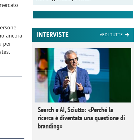
 mercato
persone
INTERVISTE
ano ancora
VEDI TUTTE
a per
ates.
 Ipsos
Search e AI, Sciutto: «Perché la
rivere i
ricerca è diventata una questione di
nderli e
branding»