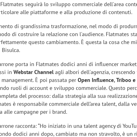
n Flatmates seguirà lo sviluppo commerciale dell'area cont
ticolare alle piattaforme e alla produzione di contenuti.
ento di grandissima trasformazione, nel modo di produr
odo di costruire la relazione con l'audience. Flatmates st
rfettamente questo cambiamento. È questa la cosa che mi
o Bisulca.
arrone porta in Flatmates dodici anni di influencer market
ssi in
Webstar Channel
agli albori dell'agenzia, crescendo 
ct management. È poi passata per
Open Influence, Triboo e
nando ruoli di account e sviluppo commerciale. Questo perc
mpleta del processo: dalla strategia alla sua realizzazion
mates è responsabile commerciale dell’area talent, dalla ve
va alle campagne per i brand.
arrone racconta: “Ho iniziato in una talent agency di YouTu
ondo dodici anni dopo, cambiato ma non stravolto, è un r