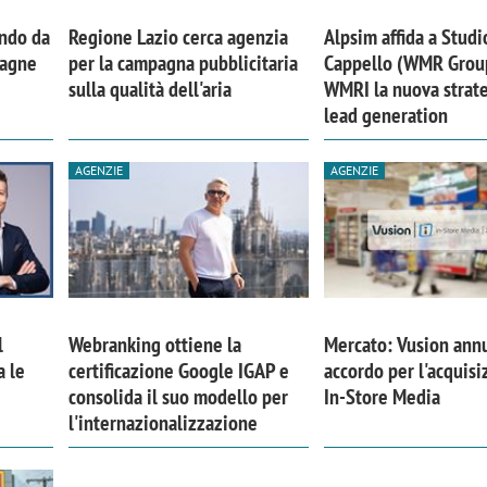
ando da
Regione Lazio cerca agenzia
Alpsim affida a Studi
pagne
per la campagna pubblicitaria
Cappello (WMR Grou
sulla qualità dell'aria
WMRI la nuova strate
lead generation
AGENZIE
AGENZIE
l
Webranking ottiene la
Mercato: Vusion ann
a le
certificazione Google IGAP e
accordo per l'acquisi
consolida il suo modello per
In-Store Media
l'internazionalizzazione