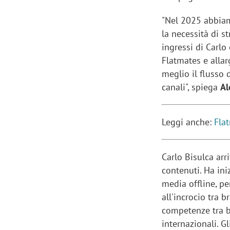
"Nel 2025 abbiam
la necessità di s
ingressi di Carlo
Flatmates e allar
meglio il flusso 
canali", spiega
Al
Leggi anche:
Flat
Carlo Bisulca ar
contenuti. Ha ini
media offline, p
all'incrocio tra b
competenze tra b
internazionali. G