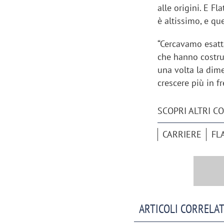
alle origini. E Fl
è altissimo, e que
“Cercavamo esatt
che hanno costrui
una volta la dime
crescere più in f
SCOPRI ALTRI C
CARRIERE
FL
Scazz, quando un'agenzia di
Emanuele V
comunicazione crea un brand food:
«La creativ
«Marketing e prodotto devono
amplificar
ARTICOLI CORRELAT
crescere insieme»