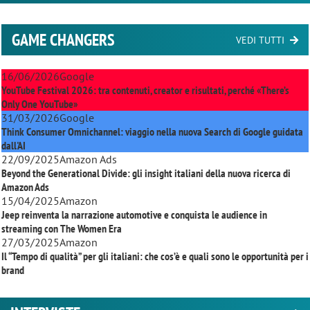
GAME CHANGERS
VEDI TUTTI
16/06/2026
Google
YouTube Festival 2026: tra contenuti, creator e risultati, perché «There’s
Only One YouTube»
31/03/2026
Google
Think Consumer Omnichannel: viaggio nella nuova Search di Google guidata
dall'AI
22/09/2025
Amazon Ads
Beyond the Generational Divide: gli insight italiani della nuova ricerca di
Amazon Ads
15/04/2025
Amazon
Jeep reinventa la narrazione automotive e conquista le audience in
streaming con
The Women Era
27/03/2025
Amazon
Il “Tempo di qualità” per gli italiani: che cos’è e quali sono le opportunità per i
brand