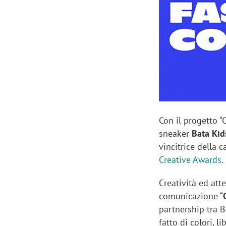
Manassero, Samsung Ads: «Con Total
Perez, Sam
View la reach della CTV diventa
mercato st
finalmente misurabile»
crescere»
Con il progetto 
sneaker
Bata Kid
vincitrice della
Creative Awards
.
Creatività ed att
comunicazione “
partnership tra 
fatto di colori, 