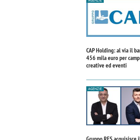
AGENZIE
CAP Holding: al via il b
456 mila euro per cam
creative ed eventi
AGENZIE
Scazz, quando un'agenzia di
Emanuele V
comunicazione crea un brand food:
«La creativ
«Marketing e prodotto devono
amplificar
crescere insieme»
Gruppo RES acquisisce i