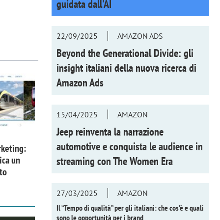
guidata dall'AI
22/09/2025
AMAZON ADS
Beyond the Generational Divide: gli
insight italiani della nuova ricerca di
Amazon Ads
15/04/2025
AMAZON
Jeep reinventa la narrazione
automotive e conquista le audience in
keting:
ica un
streaming con
The Women Era
to
27/03/2025
AMAZON
Il “Tempo di qualità” per gli italiani: che cos’è e quali
sono le opportunità per i brand