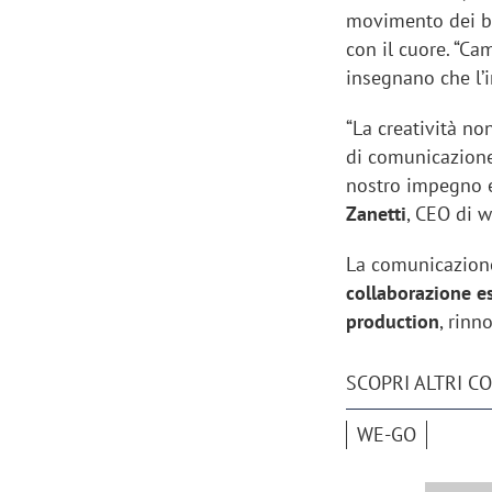
movimento dei ba
con il cuore. “C
insegnano che l’i
“La creatività no
di comunicazione
nostro impegno e 
Zanetti
, CEO di 
La comunicazione 
collaborazione es
production
, rin
SCOPRI ALTRI C
WE-GO