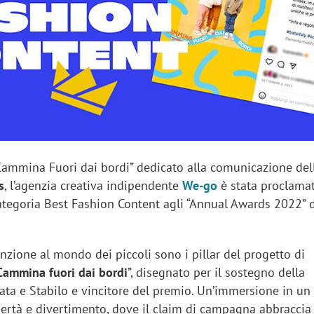
sung Ads: «L'Italia è un
Networking agli eventi: c
rategico e continuerà a
startup Kicè punta a elimi
"spreco di relazioni"
“Cammina Fuori dai bordi” dedicato alla comunicazione del
s
, l’agenzia creativa indipendente
We-go
è stata proclama
 categoria Best Fashion Content agli “Annual Awards 2022” 
enzione al mondo dei piccoli sono i pillar del progetto di
Cammina fuori dai bordi
”, disegnato per il sostegno della
Bata e Stabilo e vincitore del premio. Un’immersione in u
libertà e divertimento, dove il claim di campagna abbraccia 