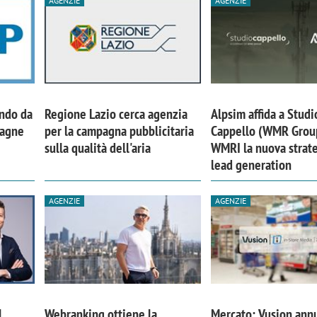
AGENZIE
AGENZIE
ando da
Regione Lazio cerca agenzia
Alpsim affida a Studi
pagne
per la campagna pubblicitaria
Cappello (WMR Grou
sulla qualità dell'aria
WMRI la nuova strate
lead generation
AGENZIE
AGENZIE
iora di Deloitte Digital:
Ricerche di mercato. Neri,
ità resta centrale, l’AI deve
Doxa: «Non basta più desc
e il talento»
fenomeni: bisogna compre
tradurli in azioni»
l
Webranking ottiene la
Mercato: Vusion ann