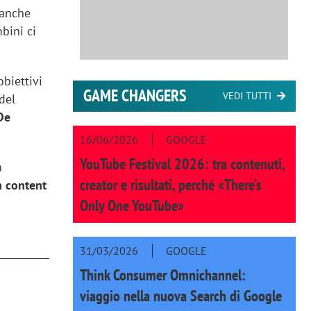
 anche
bini ci
obiettivi
GAME CHANGERS
VEDI TUTTI
del
De
16/06/2026
GOOGLE
YouTube Festival 2026: tra contenuti,
a
creator e risultati, perché «There’s
a content
Only One YouTube»
31/03/2026
GOOGLE
Think Consumer Omnichannel:
viaggio nella nuova Search di Google