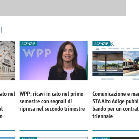
I
AGENZIE
AGENZIE
calo nel
WPP: ricavi in calo nel primo
Comunicazione e mar
semestre con segnali di
STA Alto Adige pubbl
al
ripresa nel secondo trimestre
bando per un contrat
in
triennale