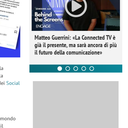
ome la
Matteo Guerrini: «La Connected TV è
nare lo
già il presente, ma sarà ancora di più
il futuro della comunicazione»
la
ta
dei
Social
n mondo
il