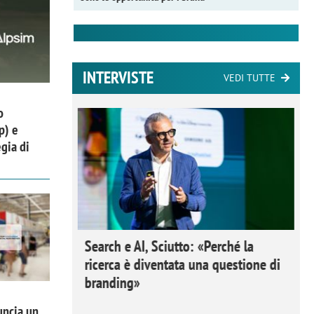
INTERVISTE
VEDI TUTTE
o
p) e
gia di
 Ipsos
Search e AI, Sciutto: «Perché la
rivere i
ricerca è diventata una questione di
nderli e
branding»
uncia un