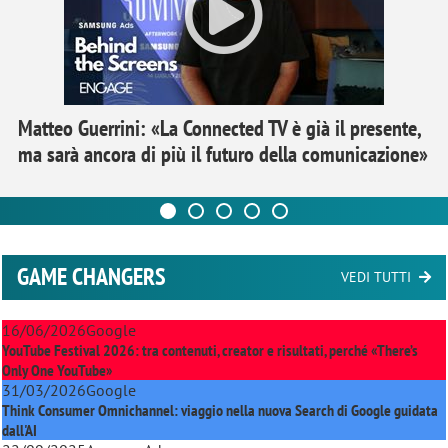
Matteo Guerrini: «La Connected TV è già il presente,
ma sarà ancora di più il futuro della comunicazione»
GAME CHANGERS
VEDI TUTTI
16/06/2026
Google
YouTube Festival 2026: tra contenuti, creator e risultati, perché «There’s
Only One YouTube»
31/03/2026
Google
Think Consumer Omnichannel: viaggio nella nuova Search di Google guidata
dall'AI