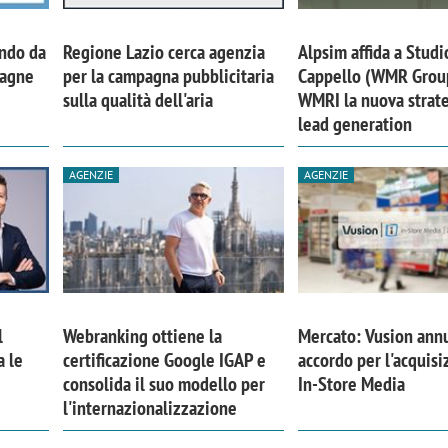
ando da
Regione Lazio cerca agenzia
Alpsim affida a Studi
pagne
per la campagna pubblicitaria
Cappello (WMR Grou
sulla qualità dell'aria
WMRI la nuova strate
lead generation
AGENZIE
AGENZIE
l
Webranking ottiene la
Mercato: Vusion ann
a le
certificazione Google IGAP e
accordo per l'acquisi
consolida il suo modello per
In-Store Media
l'internazionalizzazione