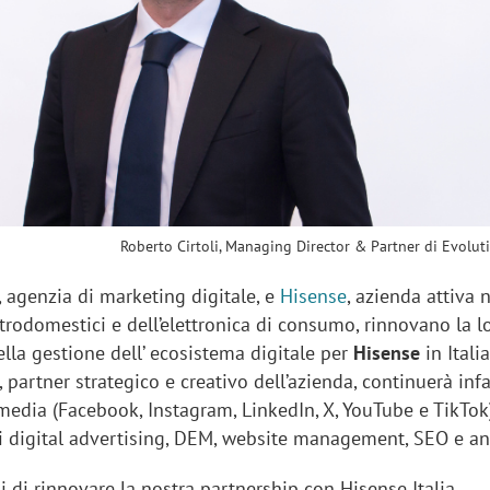
sung Ads: «L'Italia è un
Networking agli eventi: c
rategico e continuerà a
startup Kicè punta a elimi
"spreco di relazioni"
Roberto Cirtoli, Managing Director & Partner di Evolut
, agenzia di marketing digitale, e
Hisense
, azienda attiva 
ttrodomestici e dell’elettronica di consumo, rinnovano la l
lla gestione dell’ ecosistema digitale per
Hisense
in Italia
 partner strategico e creativo dell’azienda, continuerà infa
 media (Facebook, Instagram, LinkedIn, X, YouTube e TikTok)
 di digital advertising, DEM, website management, SEO e a
 di rinnovare la nostra partnership con Hisense Italia,