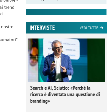
l’evolvere
ai trend
ci
l nostro
INTERVISTE
VEDI TUTTE
sumatori”
 Ipsos
Search e AI, Sciutto: «Perché la
rivere i
ricerca è diventata una questione di
nderli e
branding»