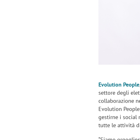
Manassero, Samsung Ads: «Con Total
Perez, Sam
View la reach della CTV diventa
mercato st
finalmente misurabile»
crescere»
Evolution People
settore degli ele
collaborazione ne
Evolution People,
gestirne i social
tutte le attività
“Siamo orgogliosi