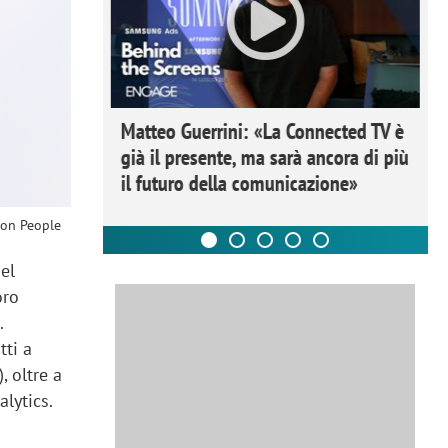
ome la
Matteo Guerrini: «La Connected TV è
nare lo
già il presente, ma sarà ancora di più
il futuro della comunicazione»
ion People
nel
oro
.
tti a
, oltre a
nalytics.