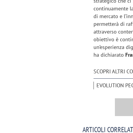
strategico che ci
continuamente la 
di mercato e l’i
permetterà di ra
attraverso conten
obiettivo è cont
un’esperienza dig
ha dichiarato
Fra
SCOPRI ALTRI C
EVOLUTION PE
Scazz, quando un'agenzia di
Emanuele V
comunicazione crea un brand food:
«La creativ
«Marketing e prodotto devono
amplificar
crescere insieme»
ARTICOLI CORRELAT