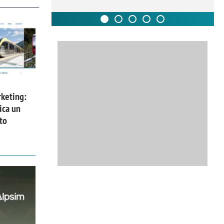
keting:
ica un
to