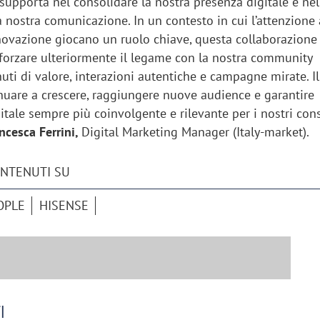
 supporta nel consolidare la nostra presenza digitale e nel
nostra comunicazione. In un contesto in cui l’attenzione 
nnovazione giocano un ruolo chiave, questa collaborazione 
fforzare ulteriormente il legame con la nostra community
uti di valore, interazioni autentiche e campagne mirate. I
inuare a crescere, raggiungere nuove audience e garantire
itale sempre più coinvolgente e rilevante per i nostri con
ncesca Ferrini,
Digital Marketing Manager (Italy-market).
ONTENUTI SU
OPLE
HISENSE
iora di Deloitte Digital:
Ricerche di mercato. Neri,
ità resta centrale, l’AI deve
Doxa: «Non basta più desc
e il talento»
fenomeni: bisogna compre
tradurli in azioni»
I