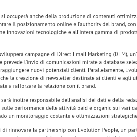
 si occuperà anche della produzione di contenuti ottimizza
are il posizionamento online e l’authority del brand, con 
ime innovazioni tecnologiche e all'intera gamma di prodot
 svilupperà campagne di Direct Email Marketing (DEM), un'
e prevede l’invio di comunicazioni mirate a database selez
i raggiungere nuovi potenziali clienti. Parallelamente, Evol
che la creazione di newsletter destinate ai clienti e agli u
zzate a rafforzare la relazione con il brand.
sarà inoltre responsabile dell'analisi dei dati e della reda
i sulle performance delle attività paid e organic sui vari ca
ando un monitoraggio costante e ottimizzazioni strategich
i di rinnovare la partnership con Evolution People, un par