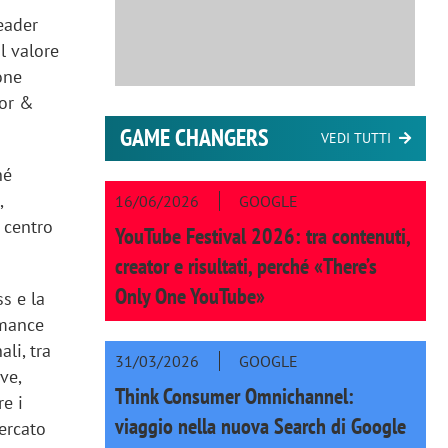
eader
l valore
one
tor &
GAME CHANGERS
VEDI TUTTI
hé
,
16/06/2026
GOOGLE
 centro
YouTube Festival 2026: tra contenuti,
creator e risultati, perché «There’s
Only One YouTube»
s e la
rmance
li, tra
31/03/2026
GOOGLE
ve,
Think Consumer Omnichannel:
e i
viaggio nella nuova Search di Google
ercato