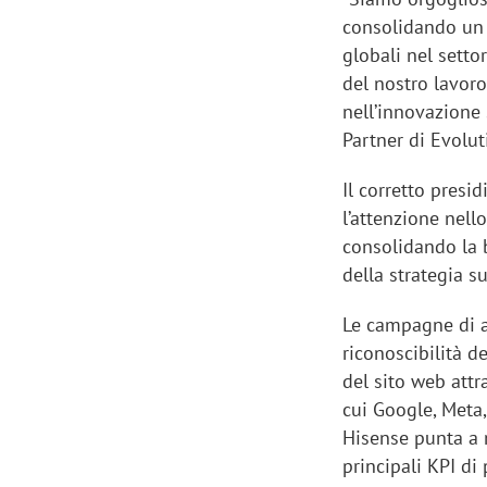
consolidando un 
globali nel setto
del nostro lavor
nell’innovazione 
Partner di Evolu
Il corretto presi
l’attenzione nello
consolidando la 
della strategia s
Le campagne di a
riconoscibilità d
del sito web attr
cui Google, Meta,
Hisense punta a 
principali KPI d