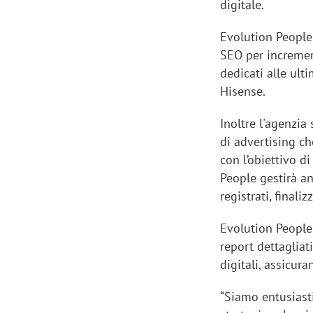
digitale.
Evolution People
SEO per increment
dedicati alle ult
Hisense.
Inoltre l'agenzia
di advertising ch
con l’obiettivo d
People gestirà an
registrati, finali
Evolution People 
report dettagliat
digitali, assicur
“Siamo entusiast