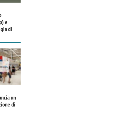
o
p) e
gia di
uncia un
zione di