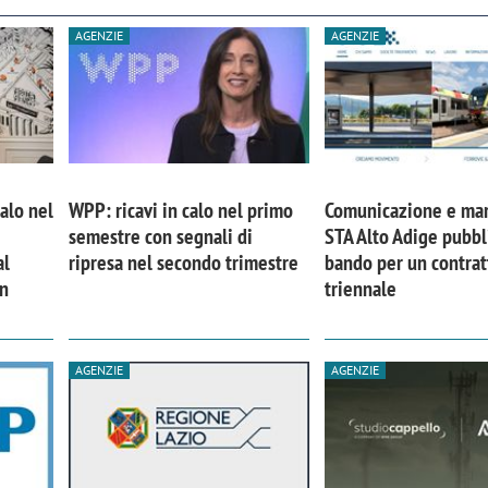
AGENZIE
AGENZIE
calo nel
WPP: ricavi in calo nel primo
Comunicazione e mar
semestre con segnali di
STA Alto Adige pubbl
al
ripresa nel secondo trimestre
bando per un contrat
in
triennale
AGENZIE
AGENZIE