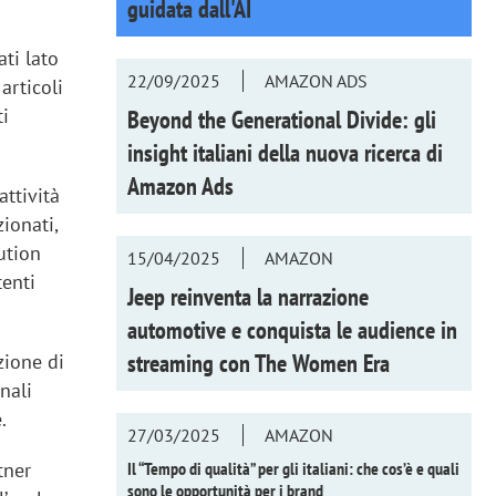
guidata dall'AI
ti lato
22/09/2025
AMAZON ADS
articoli
ti
Beyond the Generational Divide: gli
insight italiani della nuova ricerca di
Amazon Ads
attività
ionati,
ution
15/04/2025
AMAZON
tenti
Jeep reinventa la narrazione
automotive e conquista le audience in
streaming con
The Women Era
zione di
nali
e.
27/03/2025
AMAZON
tner
Il “Tempo di qualità” per gli italiani: che cos’è e quali
sono le opportunità per i brand