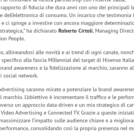
rapporto di fiducia che dura anni con uno dei principali l
re dell’elettronica di consumo. Un incarico che testimonia i
o e ci spinge a investire con ancora maggiore determinazi
strategica,” ha dichiarato
Roberto Cirtoli
, Managing Direc
tion People.
dio, allineandosi alle novità e ai trend di ogni canale, nonc
 specifico alla fascia Millennial del target di Hisense Italia
brand awareness e la fidelizzazione al marchio, saranno al
ui social network.
dvertising saranno mirate a potenziare la brand awarenes
el marchio. L’obiettivo è incrementare il traffico e le perfo
averso un approccio data-driven e un mix strategico di cana
 Video Advertising e Connected TV. Grazie a queste iniziati
massimizzare l’impatto sulle audience chiave e a migliorar
i performance, consolidando così la propria presenza nel m