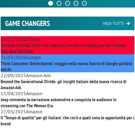
GAME CHANGERS
VEDI TUTTI
16/06/2026
Google
YouTube Festival 2026: tra contenuti, creator e risultati, perché «There’s
Only One YouTube»
31/03/2026
Google
Think Consumer Omnichannel: viaggio nella nuova Search di Google guidata
dall'AI
22/09/2025
Amazon Ads
Beyond the Generational Divide: gli insight italiani della nuova ricerca di
Amazon Ads
15/04/2025
Amazon
Jeep reinventa la narrazione automotive e conquista le audience in
streaming con
The Women Era
27/03/2025
Amazon
Il “Tempo di qualità” per gli italiani: che cos’è e quali sono le opportunità per i
brand