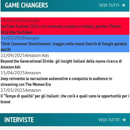
GAME CHANGERS
VEDI TUTTI
16/06/2026
Google
YouTube Festival 2026: tra contenuti, creator e risultati, perché «There’s
Only One YouTube»
31/03/2026
Google
Think Consumer Omnichannel: viaggio nella nuova Search di Google guidata
dall'AI
22/09/2025
Amazon Ads
Beyond the Generational Divide: gli insight italiani della nuova ricerca di
Amazon Ads
15/04/2025
Amazon
Jeep reinventa la narrazione automotive e conquista le audience in
streaming con
The Women Era
27/03/2025
Amazon
Il “Tempo di qualità” per gli italiani: che cos’è e quali sono le opportunità per i
brand
INTERVISTE
VEDI TUTTE