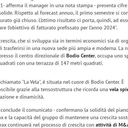
1- afferma il manager in una nota stampa - presenta cifre
olide. Rispetto al forecast annuo, il primo semestre si co
urato già chiuso. L’ottimo risultato ci porta, quindi, ad ess
re l’obiettivo di fatturato prefissato per l’anno 2024".
crescita, che si sviluppa sia in termini economici sia di or
di trasferirsi in una nuova sede più ampia e moderna. La 
 presso il centro direzionale di
Bodio Center
, occupa uno s
uadrati con una terrazza di 147 metri quadrati.
, chiamato "La Vela", è situata nel cuore di Bodio Center. È
scibile grazie alla tensostruttura che ricorda una
vela spi
azione e dinamicità.
– conclude il comunicato - confermano la solidità del pian
ax e la capacità del gruppo di mantenere una crescita sost
rax continuerà nel processo di crescita con
attività di M&