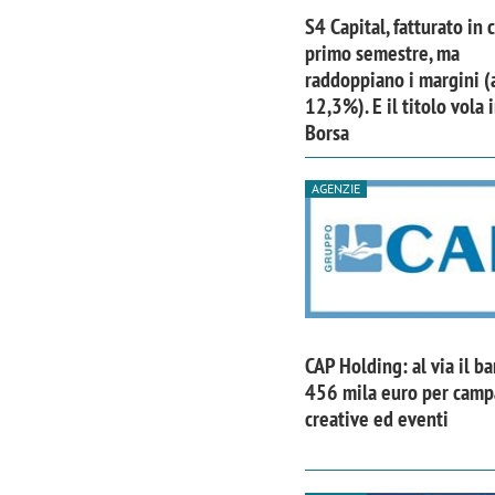
S4 Capital, fatturato in 
primo semestre, ma
raddoppiano i margini (
12,3%). E il titolo vola 
Borsa
AGENZIE
CAP Holding: al via il b
Scazz, quando un'agenzia di
Emanuele V
456 mila euro per cam
comunicazione crea un brand food:
«La creativ
creative ed eventi
«Marketing e prodotto devono
amplificar
crescere insieme»