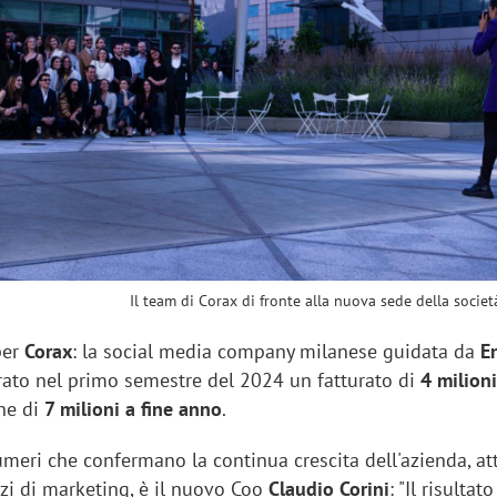
sung Ads: «L'Italia è un
Networking agli eventi: c
rategico e continuerà a
startup Kicè punta a elimi
"spreco di relazioni"
Il team di Corax di fronte alla nuova sede della socie
per
Corax
: la social media company milanese guidata da
E
trato nel primo semestre del 2024 un fatturato di
4 milioni
ne di
7 milioni a fine anno
.
meri che confermano la continua crescita dell'azienda, at
izi di marketing, è il nuovo Coo
Claudio Corini
: "Il risultato