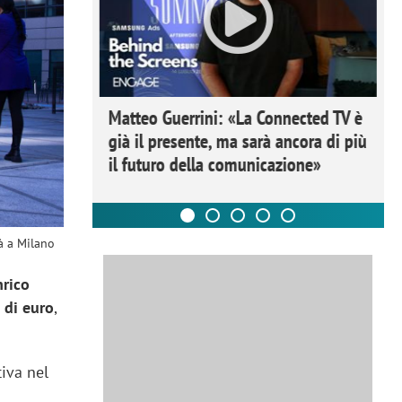
ome la
Matteo Guerrini: «La Connected TV è
nare lo
già il presente, ma sarà ancora di più
il futuro della comunicazione»
tà a Milano
nrico
 di euro
,
tiva nel