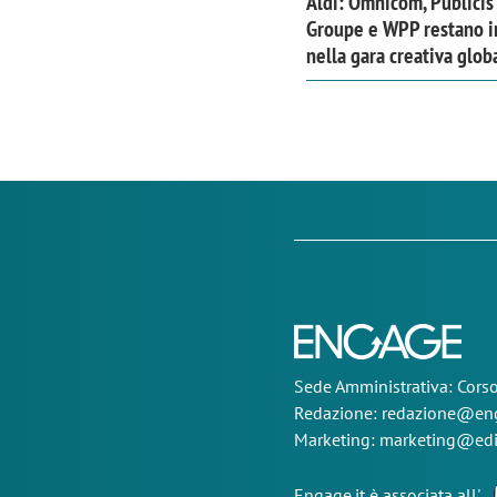
Aldi: Omnicom, Publicis
Groupe e WPP restano i
nella gara creativa glob
Sede
Amministrativa
: Cor
Redazione:
redazione@eng
Marketing:
marketing@edi
Engage.it è associata all'