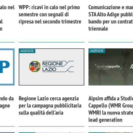
calo nel
WPP: ricavi in calo nel primo
Comunicazione e mar
semestre con segnali di
STA Alto Adige pubbl
al
ripresa nel secondo trimestre
bando per un contrat
in
triennale
AGENZIE
AGENZIE
ando da
Regione Lazio cerca agenzia
Alpsim affida a Studi
iora di Deloitte Digital:
Ricerche di mercato. Neri,
pagne
per la campagna pubblicitaria
Cappello (WMR Grou
ità resta centrale, l’AI deve
Doxa: «Non basta più desc
sulla qualità dell'aria
WMRI la nuova strate
e il talento»
fenomeni: bisogna compre
lead generation
tradurli in azioni»