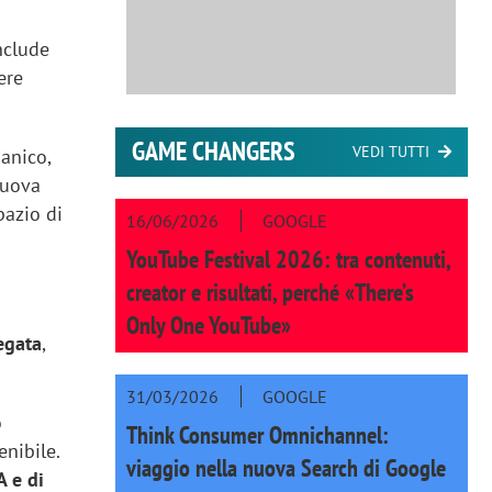
nclude
ere
GAME CHANGERS
VEDI TUTTI
ganico,
nuova
pazio di
16/06/2026
GOOGLE
YouTube Festival 2026: tra contenuti,
creator e risultati, perché «There’s
Only One YouTube»
egata
,
31/03/2026
GOOGLE
o
Think Consumer Omnichannel:
enibile.
viaggio nella nuova Search di Google
A e di