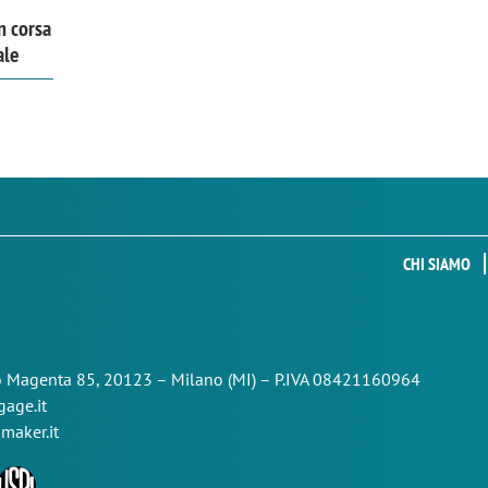
n corsa
ale
CHI SIAMO
so Magenta 85,
20123 – Milano (MI) – P.IVA 08421160964
age.it
maker.it