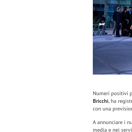
Manassero, Samsung Ads: «Con Total
Perez, Sam
View la reach della CTV diventa
mercato st
finalmente misurabile»
crescere»
Numeri positivi 
Bricchi
, ha regis
con una previsio
A annunciare i nu
media e nei serv