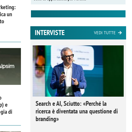
keting:
ica un
to
INTERVISTE
VEDI TUTTE
o
 Ipsos
Search e AI, Sciutto: «Perché la
p) e
rivere i
ricerca è diventata una questione di
gia di
nderli e
branding»