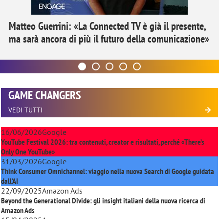
Matteo Guerrini: «La Connected TV è già il presente,
ma sarà ancora di più il futuro della comunicazione»
GAME CHANGERS
VEDI TUTTI
16/06/2026
Google
YouTube Festival 2026: tra contenuti, creator e risultati, perché «There’s
Only One YouTube»
31/03/2026
Google
Think Consumer Omnichannel: viaggio nella nuova Search di Google guidata
dall'AI
22/09/2025
Amazon Ads
Beyond the Generational Divide: gli insight italiani della nuova ricerca di
Amazon Ads