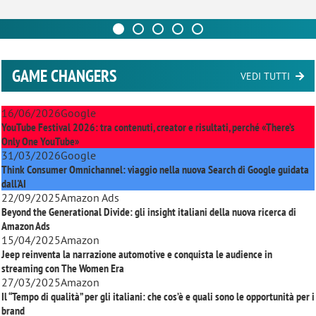
GAME CHANGERS
VEDI TUTTI
16/06/2026
Google
YouTube Festival 2026: tra contenuti, creator e risultati, perché «There’s
Only One YouTube»
31/03/2026
Google
Think Consumer Omnichannel: viaggio nella nuova Search di Google guidata
dall'AI
22/09/2025
Amazon Ads
Beyond the Generational Divide: gli insight italiani della nuova ricerca di
Amazon Ads
15/04/2025
Amazon
Jeep reinventa la narrazione automotive e conquista le audience in
streaming con
The Women Era
27/03/2025
Amazon
Il “Tempo di qualità” per gli italiani: che cos’è e quali sono le opportunità per i
brand