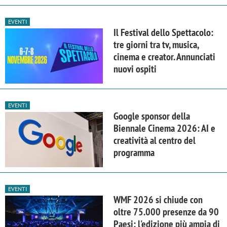
EVENTI
Il Festival dello Spettacolo:
tre giorni tra tv, musica,
cinema e creator. Annunciati
nuovi ospiti
EVENTI
Google sponsor della
Biennale Cinema 2026: AI e
creatività al centro del
programma
EVENTI
WMF 2026 si chiude con
oltre 75.000 presenze da 90
Paesi: l'edizione più ampia di