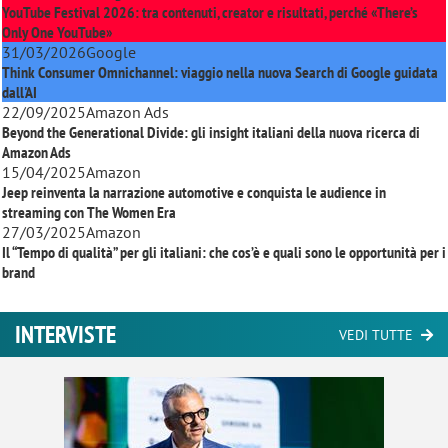
YouTube Festival 2026: tra contenuti, creator e risultati, perché «There’s
Only One YouTube»
31/03/2026
Google
Think Consumer Omnichannel: viaggio nella nuova Search di Google guidata
dall'AI
22/09/2025
Amazon Ads
Beyond the Generational Divide: gli insight italiani della nuova ricerca di
Amazon Ads
15/04/2025
Amazon
Jeep reinventa la narrazione automotive e conquista le audience in
streaming con
The Women Era
27/03/2025
Amazon
Il “Tempo di qualità” per gli italiani: che cos’è e quali sono le opportunità per i
brand
INTERVISTE
VEDI TUTTE