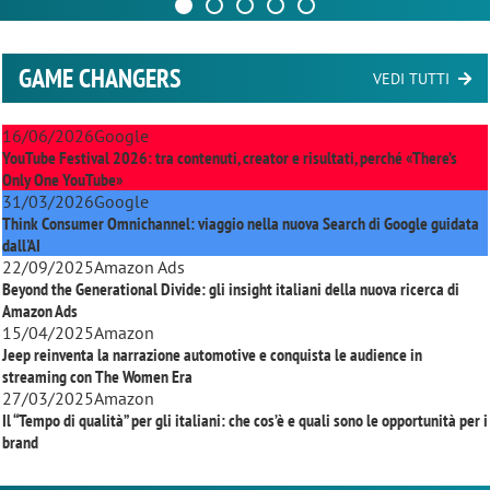
GAME CHANGERS
VEDI TUTTI
16/06/2026
Google
YouTube Festival 2026: tra contenuti, creator e risultati, perché «There’s
Only One YouTube»
31/03/2026
Google
Think Consumer Omnichannel: viaggio nella nuova Search di Google guidata
dall'AI
22/09/2025
Amazon Ads
Beyond the Generational Divide: gli insight italiani della nuova ricerca di
Amazon Ads
15/04/2025
Amazon
Jeep reinventa la narrazione automotive e conquista le audience in
streaming con
The Women Era
27/03/2025
Amazon
Il “Tempo di qualità” per gli italiani: che cos’è e quali sono le opportunità per i
brand