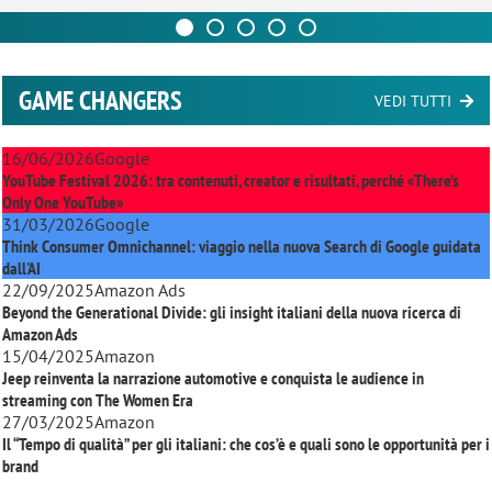
GAME CHANGERS
VEDI TUTTI
16/06/2026
Google
YouTube Festival 2026: tra contenuti, creator e risultati, perché «There’s
Only One YouTube»
31/03/2026
Google
Think Consumer Omnichannel: viaggio nella nuova Search di Google guidata
dall'AI
22/09/2025
Amazon Ads
Beyond the Generational Divide: gli insight italiani della nuova ricerca di
Amazon Ads
15/04/2025
Amazon
Jeep reinventa la narrazione automotive e conquista le audience in
streaming con
The Women Era
27/03/2025
Amazon
Il “Tempo di qualità” per gli italiani: che cos’è e quali sono le opportunità per i
brand