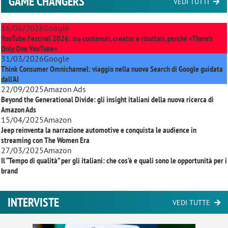
GAME CHANGERS
VEDI TUTTI
16/06/2026
Google
YouTube Festival 2026: tra contenuti, creator e risultati, perché «There’s
Only One YouTube»
31/03/2026
Google
Think Consumer Omnichannel: viaggio nella nuova Search di Google guidata
dall'AI
22/09/2025
Amazon Ads
Beyond the Generational Divide: gli insight italiani della nuova ricerca di
Amazon Ads
15/04/2025
Amazon
Jeep reinventa la narrazione automotive e conquista le audience in
streaming con
The Women Era
27/03/2025
Amazon
Il “Tempo di qualità” per gli italiani: che cos’è e quali sono le opportunità per i
brand
INTERVISTE
VEDI TUTTE