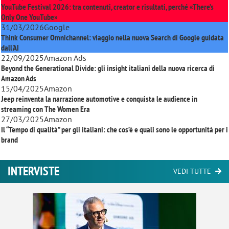
YouTube Festival 2026: tra contenuti, creator e risultati, perché «There’s
Only One YouTube»
31/03/2026
Google
Think Consumer Omnichannel: viaggio nella nuova Search di Google guidata
dall'AI
22/09/2025
Amazon Ads
Beyond the Generational Divide: gli insight italiani della nuova ricerca di
Amazon Ads
15/04/2025
Amazon
Jeep reinventa la narrazione automotive e conquista le audience in
streaming con
The Women Era
27/03/2025
Amazon
Il “Tempo di qualità” per gli italiani: che cos’è e quali sono le opportunità per i
brand
INTERVISTE
VEDI TUTTE