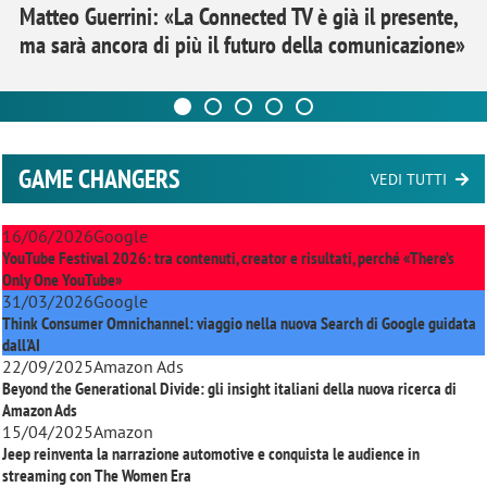
Matteo Guerrini: «La Connected TV è già il presente,
ma sarà ancora di più il futuro della comunicazione»
GAME CHANGERS
VEDI TUTTI
16/06/2026
Google
YouTube Festival 2026: tra contenuti, creator e risultati, perché «There’s
Only One YouTube»
31/03/2026
Google
Think Consumer Omnichannel: viaggio nella nuova Search di Google guidata
dall'AI
22/09/2025
Amazon Ads
Beyond the Generational Divide: gli insight italiani della nuova ricerca di
Amazon Ads
15/04/2025
Amazon
Jeep reinventa la narrazione automotive e conquista le audience in
streaming con
The Women Era