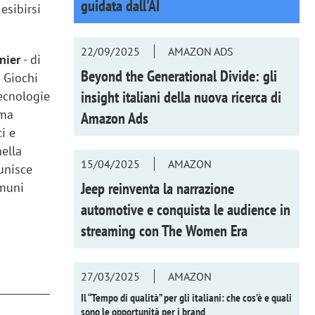
guidata dall'AI
esibirsi
22/09/2025
AMAZON ADS
nier
- di
Beyond the Generational Divide: gli
 Giochi
insight italiani della nuova ricerca di
tecnologie
 ma
Amazon Ads
i e
nella
15/04/2025
AMAZON
unisce
Jeep reinventa la narrazione
omuni
automotive e conquista le audience in
streaming con
The Women Era
27/03/2025
AMAZON
Il “Tempo di qualità” per gli italiani: che cos’è e quali
sono le opportunità per i brand