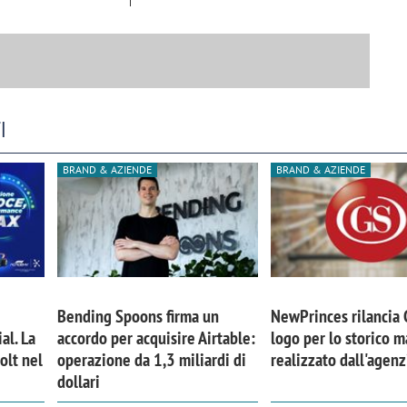
I
BRAND & AZIENDE
BRAND & AZIENDE
Bending Spoons firma un
NewPrinces rilancia
iora di Deloitte Digital:
Ricerche di mercato. Neri,
al. La
accordo per acquisire Airtable:
logo per lo storico m
ità resta centrale, l’AI deve
Doxa: «Non basta più desc
olt nel
operazione da 1,3 miliardi di
realizzato dall'agen
e il talento»
fenomeni: bisogna compre
dollari
tradurli in azioni»