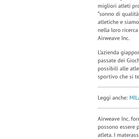
migliori atleti p
“sonno di qualità
atletiche e siamo
nella loro ricerc
Airweave Inc.
L’azienda giappon
passate dei Gioch
possibili alle at
sportivo che si t
Leggi anche:
MIL
Airweave Inc. for
possono essere pe
atleta. I materass