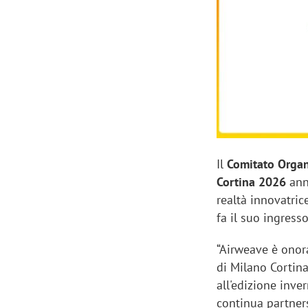
Manassero, Samsung Ads: «Con Total
Perez, Sam
View la reach della CTV diventa
mercato st
finalmente misurabile»
crescere»
Il
Comitato Organi
Cortina 2026
ann
realtà innovatric
fa il suo ingresso
“Airweave è onora
di Milano Cortin
all'edizione inve
continua partners