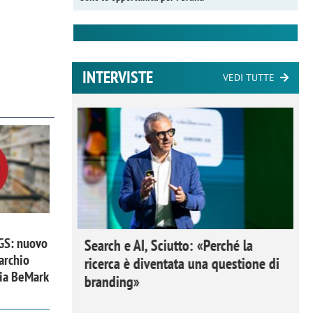
INTERVISTE
VEDI TUTTE
 GS: nuovo
 Ipsos
Search e AI, Sciutto: «Perché la
archio
rivere i
ricerca è diventata una questione di
zia BeMark
nderli e
branding»