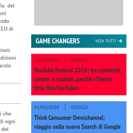
fia del
oni
mondo
CEO di
GAME CHANGERS
VEDI TUTTI
zioni
ndizioni
16/06/2026
GOOGLE
acolo
YouTube Festival 2026: tra contenuti,
creator e risultati, perché «There’s
Only One YouTube»
31/03/2026
GOOGLE
i che
Think Consumer Omnichannel:
di ogni
viaggio nella nuova Search di Google
 del