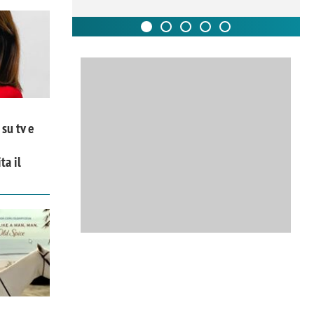
su tv e
ta il