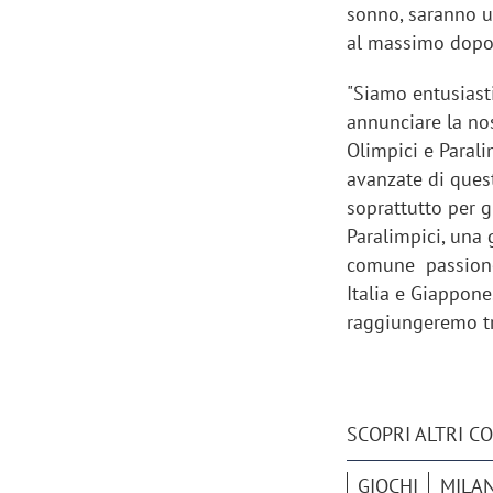
sonno, saranno ut
al massimo dopo
"Siamo entusiasti
annunciare la no
Olimpici e Parali
avanzate di ques
soprattutto per g
Paralimpici, una 
comune passione p
Italia e Giappone
raggiungeremo tr
SCOPRI ALTRI C
GIOCHI
MILA