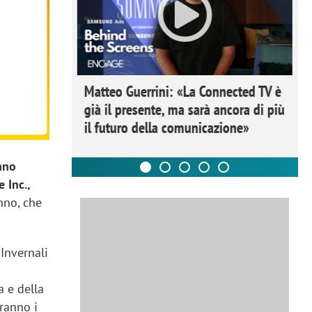
ome la
Matteo Guerrini: «La Connected TV è
nare lo
già il presente, ma sarà ancora di più
il futuro della comunicazione»
lano
 Inc.,
onno, che
 Invernali
a e della
eranno i