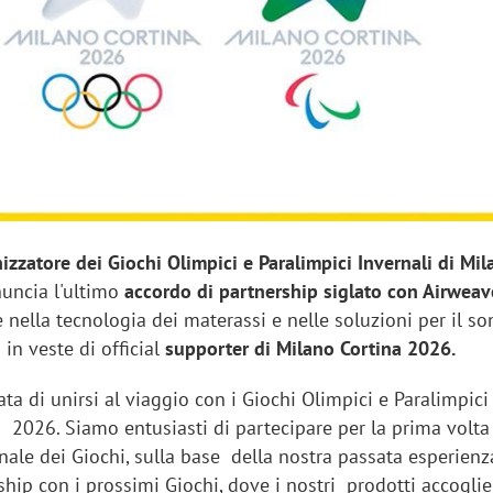
sung Ads: «L'Italia è un
Networking agli eventi: c
rategico e continuerà a
startup Kicè punta a elimi
"spreco di relazioni"
zzatore dei Giochi Olimpici e Paralimpici Invernali di Mi
uncia l'ultimo
accordo di partnership siglato con Airweave
e nella tecnologia dei materassi e nelle soluzioni per il s
 in veste di official
supporter di Milano Cortina 2026.
ta di unirsi al viaggio con i Giochi Olimpici e Paralimpici
a 2026. Siamo entusiasti di partecipare per la prima volta
rnale dei Giochi, sulla base della nostra passata esperienz
hip con i prossimi Giochi, dove i nostri prodotti accogli