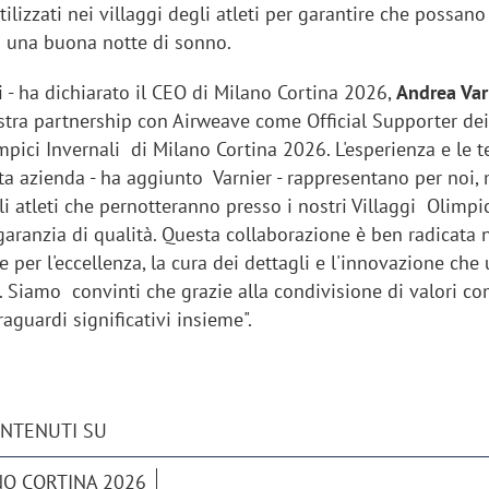
ilizzati nei villaggi degli atleti per garantire che possano 
 una buona notte di sonno.
 - ha dichiarato il CEO di Milano Cortina 2026,
Andrea Var
stra partnership con Airweave come Official Supporter dei
mpici Invernali di Milano Cortina 2026. L'esperienza e le 
ta azienda - ha aggiunto Varnier - rappresentano per noi,
li atleti che pernotteranno presso i nostri Villaggi Olimpic
garanzia di qualità. Questa collaborazione è ben radicata 
er l'eccellenza, la cura dei dettagli e l'innovazione che 
. Siamo convinti che grazie alla condivisione di valori c
aguardi significativi insieme".
ONTENUTI SU
NO CORTINA 2026