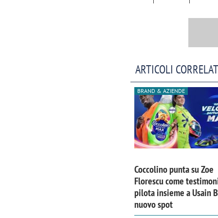
ARTICOLI CORRELAT
BRAND & AZIENDE
Coccolino punta su Zoe
Scazz, quando un'agenzia di
Emanuele V
Florescu come testimoni
comunicazione crea un brand food:
«La creativ
pilota insieme a Usain B
«Marketing e prodotto devono
amplificar
nuovo spot
crescere insieme»