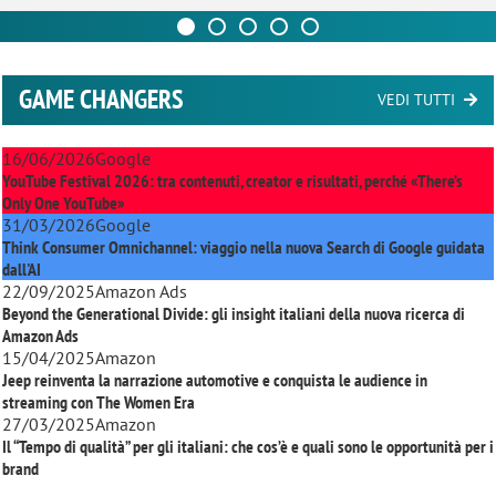
GAME CHANGERS
VEDI TUTTI
16/06/2026
Google
YouTube Festival 2026: tra contenuti, creator e risultati, perché «There’s
Only One YouTube»
31/03/2026
Google
Think Consumer Omnichannel: viaggio nella nuova Search di Google guidata
dall'AI
22/09/2025
Amazon Ads
Beyond the Generational Divide: gli insight italiani della nuova ricerca di
Amazon Ads
15/04/2025
Amazon
Jeep reinventa la narrazione automotive e conquista le audience in
streaming con
The Women Era
27/03/2025
Amazon
Il “Tempo di qualità” per gli italiani: che cos’è e quali sono le opportunità per i
brand