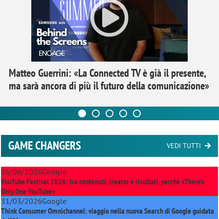
Matteo Guerrini: «La Connected TV è già il presente,
ma sarà ancora di più il futuro della comunicazione»
GAME CHANGERS
VEDI TUTTI
16/06/2026
Google
YouTube Festival 2026: tra contenuti, creator e risultati, perché «There’s
Only One YouTube»
31/03/2026
Google
Think Consumer Omnichannel: viaggio nella nuova Search di Google guidata