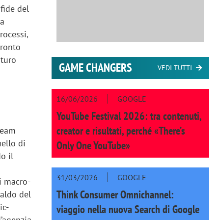
fide del
ma
rocessi,
fronto
uturo
GAME CHANGERS
VEDI TUTTI
16/06/2026
GOOGLE
YouTube Festival 2026: tra contenuti,
creator e risultati, perché «There’s
 team
ello di
Only One YouTube»
o il
31/03/2026
GOOGLE
i macro-
Think Consumer Omnichannel:
caldo del
ic-
viaggio nella nuova Search di Google
d’agenzia