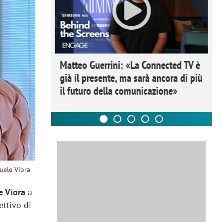
ome la
Matteo Guerrini: «La Connected TV è
nare lo
già il presente, ma sarà ancora di più
il futuro della comunicazione»
ele Viora
e Viora
a
ettivo di