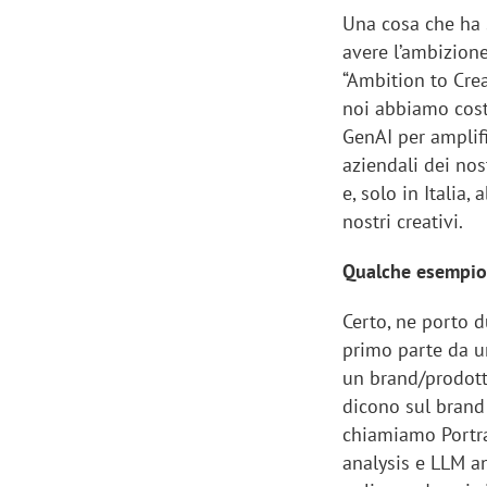
Una cosa che ha 
avere l’ambizione
“Ambition to Crea
noi abbiamo costr
GenAI per amplifi
aziendali dei no
e, solo in Italia
nostri creativi.
Qualche esempio
Certo, ne porto du
primo parte da u
un brand/prodotto
Scazz, quando un'agenzia di
Emanuele V
dicono sul brand
comunicazione crea un brand food:
«La creativ
chiamiamo Portra
«Marketing e prodotto devono
amplificar
analysis e LLM an
crescere insieme»