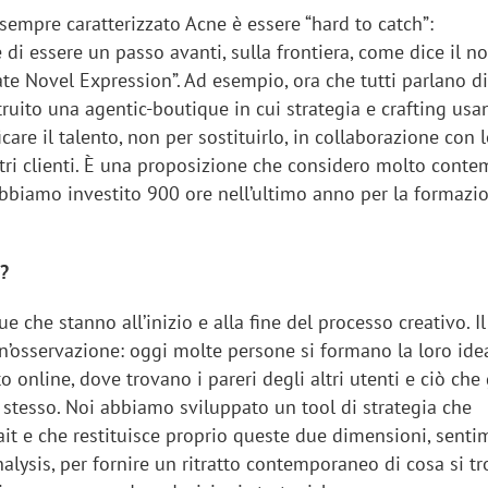
sempre caratterizzato Acne è essere “hard to catch”:
 di essere un passo avanti, sulla frontiera, come dice il 
te Novel Expression”. Ad esempio, ora che tutti parlano di
uito una agentic-boutique in cui strategia e crafting usa
care il talento, non per sostituirlo, in collaborazione con l
stri clienti. È una proposizione che considero molto cont
, abbiamo investito 900 ore nell’ultimo anno per la formazi
?
e che stanno all’inizio e alla fine del processo creativo. Il
n’osservazione: oggi molte persone si formano la loro ide
 online, dove trovano i pareri degli altri utenti e ciò che
iora di Deloitte Digital:
Ricerche di mercato. Neri,
 stesso. Noi abbiamo sviluppato un tool di strategia che
ità resta centrale, l’AI deve
Doxa: «Non basta più desc
it e che restituisce proprio queste due dimensioni, senti
e il talento»
fenomeni: bisogna compre
alysis, per fornire un ritratto contemporaneo di cosa si t
tradurli in azioni»