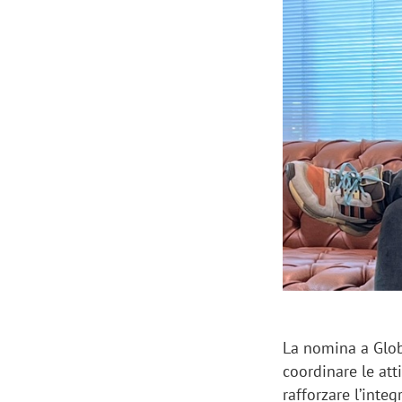
Manassero, Samsung Ads: «Con Total
Perez, Sam
View la reach della CTV diventa
mercato st
finalmente misurabile»
crescere»
La nomina a Glob
coordinare le atti
rafforzare l’inte