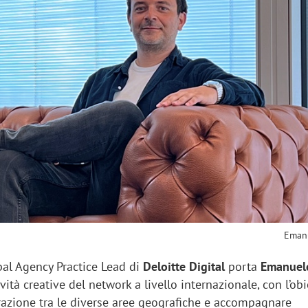
sung Ads: «L'Italia è un
Networking agli eventi: c
rategico e continuerà a
startup Kicè punta a elimi
"spreco di relazioni"
Emanu
al Agency Practice Lead di
Deloitte Digital
porta
Emanuel
vità creative del network a livello internazionale, con l’obi
grazione tra le diverse aree geografiche e accompagnare