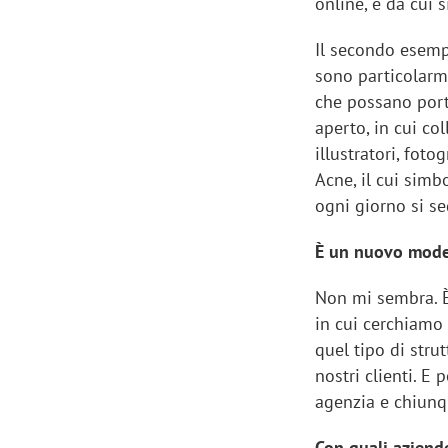
online, e da cui 
Il secondo esempi
sono particolarm
che possano port
aperto, in cui co
illustratori, foto
Acne, il cui simb
ogni giorno si se
È un nuovo mode
Non mi sembra. È
in cui cerchiamo 
quel tipo di stru
nostri clienti. E 
agenzia e chiunqu
Con quali aziende