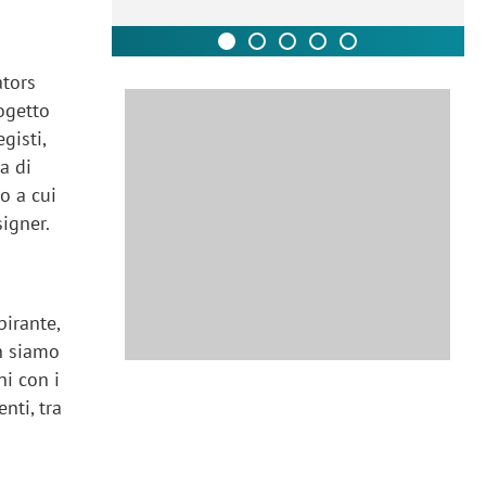
ators
ogetto
gisti,
ia di
o a cui
signer.
irante,
on siamo
ni con i
nti, tra