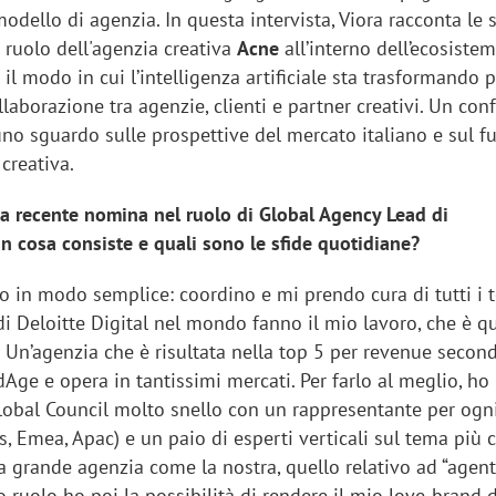
modello di agenzia. In questa intervista, Viora racconta le s
l ruolo dell'agenzia creativa
Acne
all’interno dell’ecosiste
 il modo in cui l’intelligenza artificiale sta trasformando p
aborazione tra agenzie, clienti e partner creativi. Un con
no sguardo sulle prospettive del mercato italiano e sul f
creativa.
ua recente nomina nel ruolo di Global Agency Lead di
 in cosa consiste e quali sono le sfide quotidiane?
lo in modo semplice: coordino e mi prendo cura di tutti i
i Deloitte Digital nel mondo fanno il mio lavoro, che è qu
 Un’agenzia che è risultata nella top 5 per revenue second
Age e opera in tantissimi mercati. Per farlo al meglio, ho
lobal Council molto snello con un rappresentante per ogn
, Emea, Apac) e un paio di esperti verticali sul tema più 
grande agenzia come la nostra, quello relativo ad “agent
o ruolo ho poi la possibilità di rendere il mio love-brand 