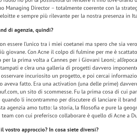
ono Managing Director – totalmente coerente con la strate
loitte e sempre più rilevante per la nostra presenza in Ita
and di agenzia, quindi?
non essere l’unico tra i miei coetanei ma spero che sia ver
iù giovane. Con Acne il colpo di fulmine per me è scattato
per la prima volta a Cannes per i Giovani Leoni; all’epoca 
tampati e c’era una galleria di progetti davvero imponente
osservare incuriosito un progetto, e poi cercai informazio
lo aveva fatto. Era una activation (una delle prime) davver
nuf.com, un sito di scommesse. Fu la prima cosa di cui par
 quando li incontrammo per discutere di lanciare il brand 
ta agenzia amo tutto: la storia, la filosofia e pure la geogr
i team con cui preferisco collaborare è quello di Acne a D
 il vostro approccio? In cosa siete diversi?