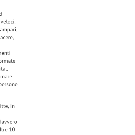
ad
 veloci.
Campari,
acere,
menti
formate
tal,
ormare
 persone
tte, in
 davvero
ltre 10