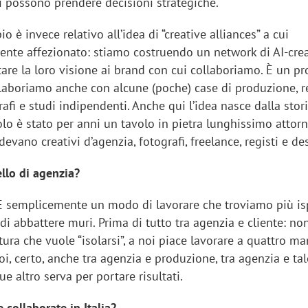
si possono prendere decisioni strategiche.
o è invece relativo all’idea di “creative alliances” a cui
ente affezionato: stiamo costruendo un network di AI-cre
are la loro visione ai brand con cui collaboriamo. È un pr
llaboriamo anche con alcune (poche) case di produzione, re
grafi e studi indipendenti. Anche qui l’idea nasce dalla stor
olo è stato per anni un tavolo in pietra lunghissimo attorn
devano creativi d’agenzia, fotografi, freelance, registi e de
llo di agenzia?
 semplicemente un modo di lavorare che troviamo più isp
di abbattere muri. Prima di tutto tra agenzia e cliente: n
ttura che vuole “isolarsi”, a noi piace lavorare a quattro ma
poi, certo, anche tra agenzia e produzione, tra agenzia e tale
e altro serva per portare risultati.
 collaborate in Italia?