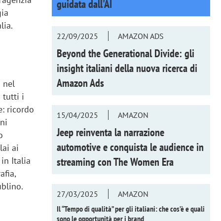
guidata dall'AI
gia
lia.
22/09/2025
AMAZON ADS
Beyond the Generational Divide: gli
insight italiani della nuova ricerca di
o
Amazon Ads
 nel
tutti i
: ricordo
15/04/2025
AMAZON
ni
Jeep reinventa la narrazione
o
automotive e conquista le audience in
lai ai
streaming con
The Women Era
in Italia
afia,
ublino.
27/03/2025
AMAZON
Il “Tempo di qualità” per gli italiani: che cos’è e quali
sono le opportunità per i brand