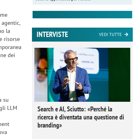
nome
 agentic,
no la
INTERVISTE
VEDI TUTTE
e risorse
emporanea
one dei
a su
 gli LLM
 Ipsos
Search e AI, Sciutto: «Perché la
rivere i
ricerca è diventata una questione di
ment
nderli e
branding»
rova