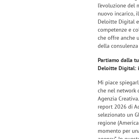
l’evoluzione del 
nuovo incarico, i
Deloitte Digital e
competenze e coll
che offre anche u
della consulenza 
Partiamo dalla t
Deloitte Digital:
Mi piace spiegar
che nel network d
Agenzia Creativa.
report 2026 di Ad
selezionato un G
regione (Americas
momento per una 
agency”. In quest