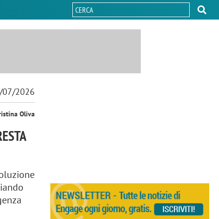
/07/2026
ristina Oliva
RESTA
voluzione
biando
igenza