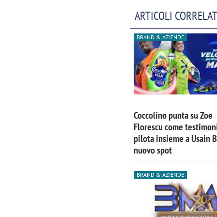
ARTICOLI CORRELAT
BRAND & AZIENDE
Coccolino punta su Zoe
Florescu come testimoni
pilota insieme a Usain B
nuovo spot
Scazz, quando un'agenzia di
Emanuele V
BRAND & AZIENDE
comunicazione crea un brand food:
«La creativ
«Marketing e prodotto devono
amplificar
crescere insieme»