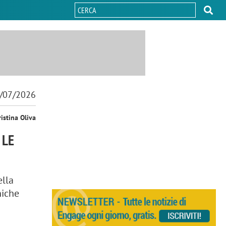
/07/2026
ristina Oliva
 LE
ella
niche