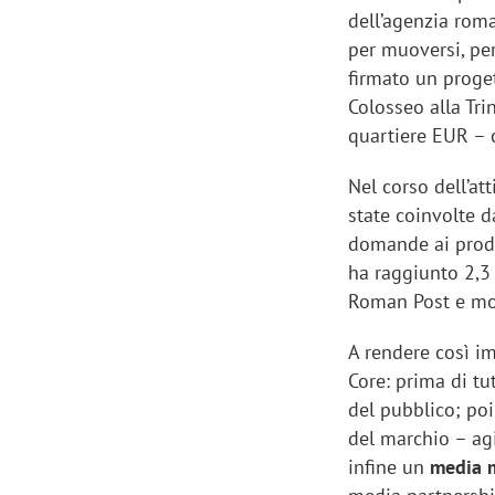
dell’agenzia rom
per muoversi, per
firmato un proge
Colosseo alla Tri
quartiere EUR – 
Nel corso dell’at
state coinvolte d
domande ai produc
ha raggiunto 2,3
Roman Post e molt
A rendere così imp
Core: prima di tut
del pubblico; po
del marchio – agi
infine un
media m