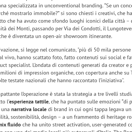
ana specializzata in unconventional branding. “Se un conc
ché mostrarlo immobile?” si sono chiesti i creativi, che 
tto che ha avuto come sfondo luoghi iconici della città – 
nità dei Monti, passando per Via dei Condotti, il Lungotever
che è diventata un open-air showroom itinerante.
tivazione, si legge nel comunicato, "più di 50 mila person
al vivo, hanno scattato foto, fatto contenuti sui social e fa
t specialist. L’ondata di contenuti generati da creator e 
 milioni di impression organiche, con copertura anche su
e testate nazionali che hanno raccontato l’iniziativa".
attante l’operazione è stata la strategia a tre livelli stud
to l’
esperienza tattile
, che ha puntato sulle emozioni “di 
i una
narrativa locale
di brand in cui ogni tappa legava un
lità, sostenibilità, design – a un frammento di heritage 
ix fluido
che ha unito street activation, user-generated c