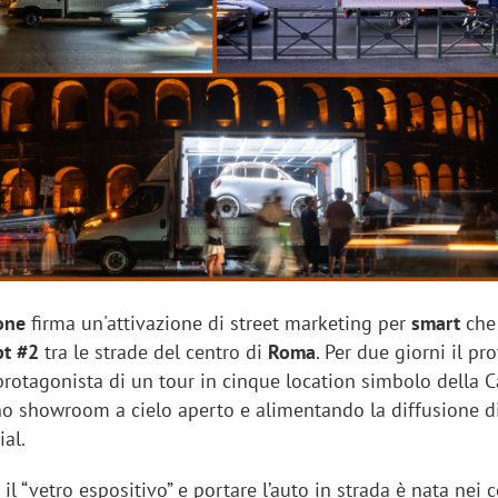
sung Ads: «L'Italia è un
Networking agli eventi: c
rategico e continuerà a
startup Kicè punta a elimi
"spreco di relazioni"
one
firma un'attivazione di street marketing per
smart
che
pt #2
tra le strade del centro di
Roma
. Per due giorni il pr
 protagonista di un tour in cinque location simbolo della C
no showroom a cielo aperto e alimentando la diffusione d
ial.
il “vetro espositivo” e portare l’auto in strada è nata nei c