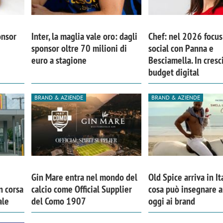
onsor
Inter, la maglia vale oro: dagli
Chef: nel 2026 focus 
sponsor oltre 70 milioni di
social con Panna e
euro a stagione
Besciamella. In cresci
budget digital
BRAND & AZIENDE
BRAND & AZIENDE
Gin Mare entra nel mondo del
Old Spice arriva in It
n corsa
calcio come Official Supplier
cosa può insegnare 
ale
del Como 1907
oggi ai brand