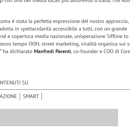
p con uno dei media locali più autorevoli d’Italia, The R
Roma è stata la perfetta espressione del nostro approccio,
radotta in spettacolarità accessibile a tutti, con un grande
nd e copertura media nazionale, un’operazione “offline to 
stesso tempo OOH, street marketing, viralità organica sui s
 ha dichiarato
Manfredi Parenti
, co-founder e COO di Cor
ONTENUTI SU
AZIONE
SMART