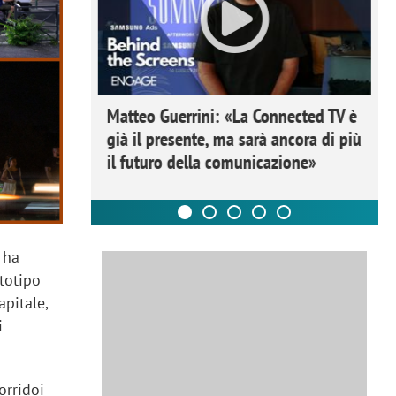
ome la
Matteo Guerrini: «La Connected TV è
nare lo
già il presente, ma sarà ancora di più
il futuro della comunicazione»
 ha
ototipo
apitale,
i
orridoi