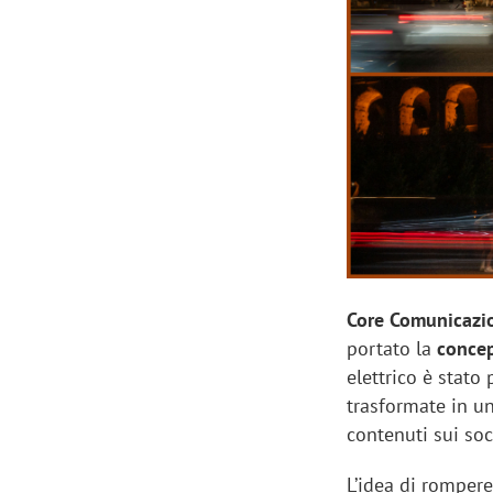
Manassero, Samsung Ads: «Con Total
Perez, Sam
View la reach della CTV diventa
mercato st
finalmente misurabile»
crescere»
Core Comunicazi
portato la
conce
elettrico è stato
trasformate in u
contenuti sui soc
L’idea di rompere 