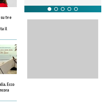
su tv e
ta il
alia. Ecco
ancora