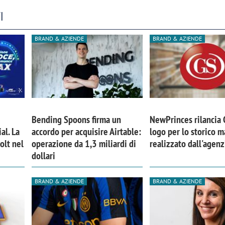
I
BRAND & AZIENDE
BRAND & AZIENDE
Bending Spoons firma un
NewPrinces rilancia
al. La
accordo per acquisire Airtable:
logo per lo storico m
olt nel
operazione da 1,3 miliardi di
realizzato dall'agen
dollari
iora di Deloitte Digital:
Ricerche di mercato. Neri,
BRAND & AZIENDE
BRAND & AZIENDE
ità resta centrale, l’AI deve
Doxa: «Non basta più desc
e il talento»
fenomeni: bisogna compre
tradurli in azioni»