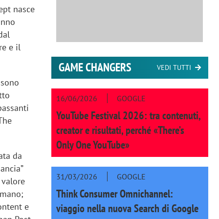
ept nasce
hanno
dal
e e il
GAME CHANGERS
VEDI TUTTI
e sono
tto
16/06/2026
GOOGLE
passanti
YouTube Festival 2026: tra contenuti,
 The
creator e risultati, perché «There’s
Only One YouTube»
iata da
pancia”
31/03/2026
GOOGLE
 valore
Think Consumer Omnichannel:
romano;
ontent e
viaggio nella nuova Search di Google