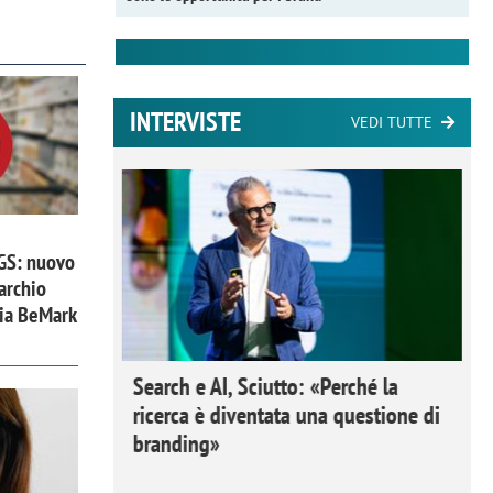
INTERVISTE
VEDI TUTTE
 GS: nuovo
archio
zia BeMark
 Ipsos
Search e AI, Sciutto: «Perché la
rivere i
ricerca è diventata una questione di
nderli e
branding»