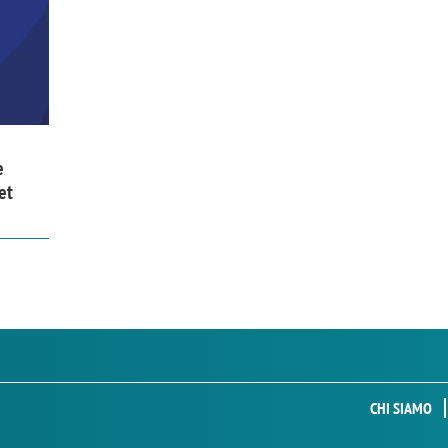
e
et
CHI SIAMO