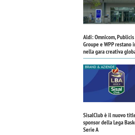
Aldi: Omnicom, Publicis
Groupe e WPP restano i
nella gara creativa glob
BRAND & AZIENDE
SisalClub è il nuovo titl
sponsor della Lega Bask
Serie A