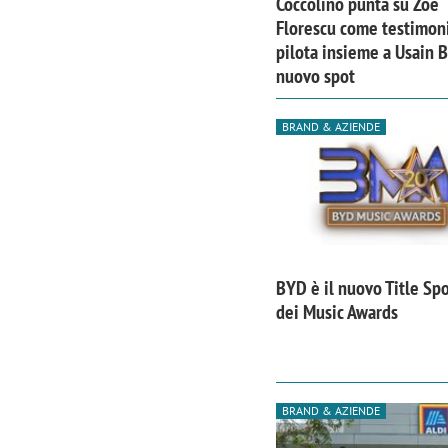
Coccolino punta su Zoe
Florescu come testimoni
pilota insieme a Usain B
nuovo spot
BRAND & AZIENDE
BYD è il nuovo Title Sp
dei Music Awards
Scazz, quando un'agenzia di
Emanuele V
comunicazione crea un brand food:
«La creativ
«Marketing e prodotto devono
amplificar
BRAND & AZIENDE
crescere insieme»