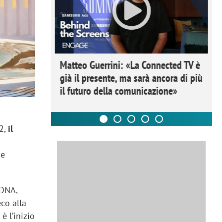
ome la
Matteo Guerrini: «La Connected TV è
nare lo
già il presente, ma sarà ancora di più
il futuro della comunicazione»
22,
il
me
 DNA,
co alla
è l’inizio