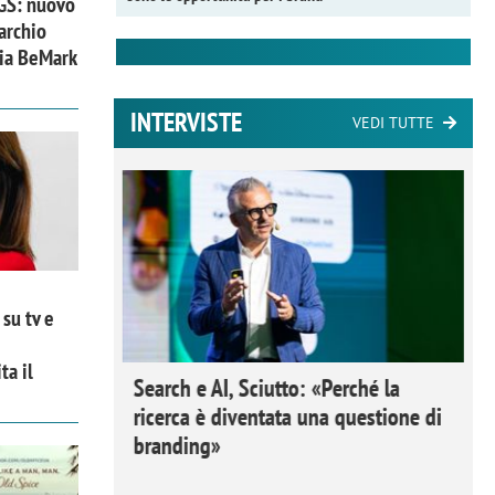
 GS: nuovo
archio
zia BeMark
INTERVISTE
VEDI TUTTE
su tv e
ta il
 Ipsos
Search e AI, Sciutto: «Perché la
rivere i
ricerca è diventata una questione di
nderli e
branding»