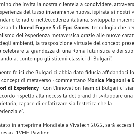
no che invita la nostra clientela a condividere, attravers
perienza del lusso interamente nuova, ispirata ai nostri v
ondano le radici nell’eccellenza italiana. Sviluppato insiem
lizzando
Unreal Engine 5
di
Epic Games
, tecnologia che pe
realismo dell’esperienza metaversica grazie alle nuove carat
degli ambienti, la trasposizione virtuale del concept pres
 celebrare la grandezza di una Roma futuristica e dei suo
zando al contempo gli stilemi classici di Bulgari".
te felici che Bulgari ci abbia dato fiducia affidandoci l
ro concept di metaverso - commentano
Monica Magnoni e 
tori di Experiency
- Con l’Innovation Team di Bulgari ci si
accordo rispetto alla necessità del brand di sviluppare una
etaria, capace di enfatizzare sia l’estetica che la
rienziale”.
ntato in anteprima Mondiale a VivaTech 2022, sarà accessi
resso l’LVMH Pavilion.