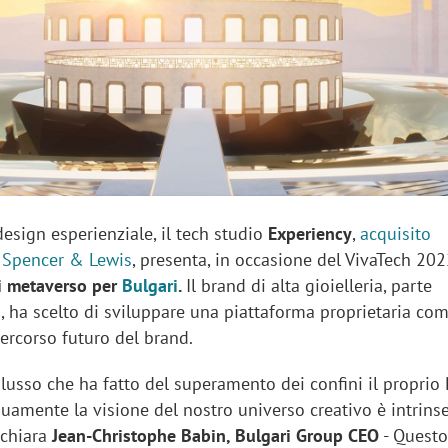
sung Ads: «L'Italia è un
Networking agli eventi: c
rategico e continuerà a
startup Kicè punta a elimi
"spreco di relazioni"
design esperienziale, il tech studio
Experiency
,
acquisito
 Spencer & Lewis
, presenta, in occasione del VivaTech 20
i metaverso per
Bulgari
.
Il brand di alta gioielleria, parte
 ha scelto di sviluppare una piattaforma proprietaria co
ercorso futuro del brand.
lusso che ha fatto del superamento dei confini il proprio
uamente la visione del nostro universo creativo è intrinse
ichiara
Jean-Christophe Babin, Bulgari Group CEO
- Questo 