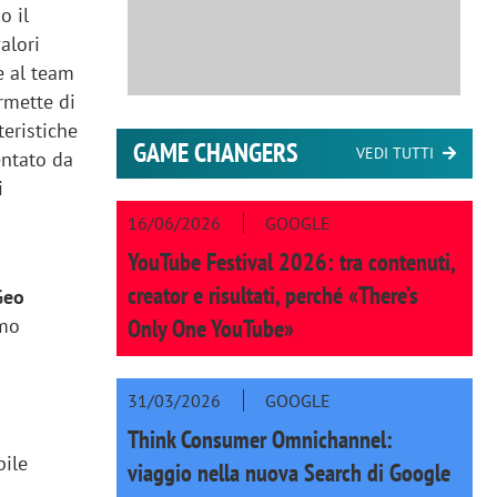
o il
alori
e al team
rmette di
teristiche
GAME CHANGERS
VEDI TUTTI
entato da
i
16/06/2026
GOOGLE
YouTube Festival 2026: tra contenuti,
o
creator e risultati, perché «There’s
Geo
Only One YouTube»
amo
31/03/2026
GOOGLE
Think Consumer Omnichannel:
bile
viaggio nella nuova Search di Google