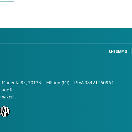
CHI SIAMO
so Magenta 85,
20123 – Milano (MI) – P.IVA 08421160964
age.it
maker.it