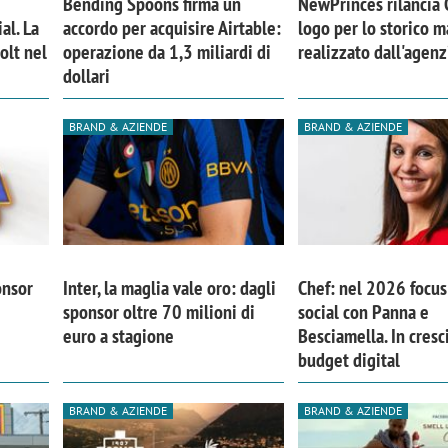
Bending Spoons firma un
NewPrinces rilancia
al. La
accordo per acquisire Airtable:
logo per lo storico m
olt nel
operazione da 1,3 miliardi di
realizzato dall'agen
dollari
BRAND & AZIENDE
BRAND & AZIENDE
onsor
Inter, la maglia vale oro: dagli
Chef: nel 2026 focus 
sponsor oltre 70 milioni di
social con Panna e
euro a stagione
Besciamella. In cresci
iora di Deloitte Digital:
Ricerche di mercato. Neri,
budget digital
ità resta centrale, l’AI deve
Doxa: «Non basta più desc
e il talento»
fenomeni: bisogna compre
BRAND & AZIENDE
BRAND & AZIENDE
tradurli in azioni»