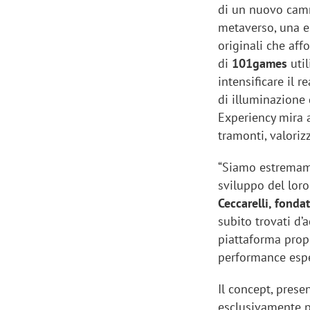
di un nuovo cammi
metaverso, una es
originali che aff
di
101games
uti
intensificare il 
di illuminazione 
Experiency mira a
tramonti, valoriz
“Siamo estremamen
sviluppo del lo
Ceccarelli, fonda
subito trovati d’
piattaforma propri
performance espe
Il concept, prese
esclusivamente p