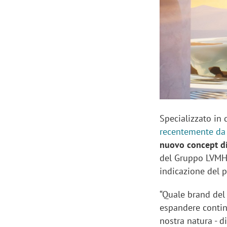
Manassero, Samsung Ads: «Con Total
Perez, Sam
View la reach della CTV diventa
mercato st
finalmente misurabile»
crescere»
Specializzato in 
recentemente da
nuovo concept d
del Gruppo LVMH,
indicazione del p
“Quale brand del 
espandere contin
nostra natura - d