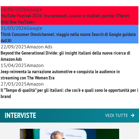
16/06/2026
Google
YouTube Festival 2026: tra contenuti, creator e risultati, perché «There’s
Only One YouTube»
31/03/2026
Google
Think Consumer Omnichannel: viaggio nella nuova Search di Google guidata
dall'AI
22/09/2025
Amazon Ads
Beyond the Generational Divide: gli insight italiani della nuova ricerca di
Amazon Ads
15/04/2025
Amazon
Jeep reinventa la narrazione automotive e conquista le audience in
streaming con
The Women Era
27/03/2025
Amazon
Il “Tempo di qualità” per gli italiani: che cos’è e quali sono le opportunità per i
brand
INTERVISTE
VEDI TUTTE