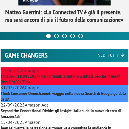
Matteo Guerrini: «La Connected TV è già il presente,
ma sarà ancora di più il futuro della comunicazione»
GAME CHANGERS
VEDI TUTTI
16/06/2026
Google
YouTube Festival 2026: tra contenuti, creator e risultati, perché «There’s
Only One YouTube»
31/03/2026
Google
Think Consumer Omnichannel: viaggio nella nuova Search di Google guidata
dall'AI
22/09/2025
Amazon Ads
Beyond the Generational Divide: gli insight italiani della nuova ricerca di
Amazon Ads
15/04/2025
Amazon
Jeep reinventa la narrazione automotive e conquista le audience in