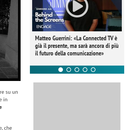
ome la
Matteo Guerrini: «La Connected TV è
nare lo
già il presente, ma sarà ancora di più
il futuro della comunicazione»
re su un
e in
e
e, che