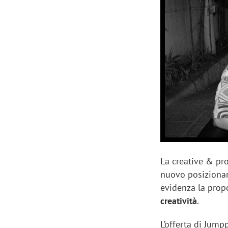
Manassero, Samsung Ads: «Con Total
Perez, Sam
View la reach della CTV diventa
mercato st
finalmente misurabile»
crescere»
La creative & p
nuovo posiziona
evidenza la prop
creatività
.
L’offerta di Jump