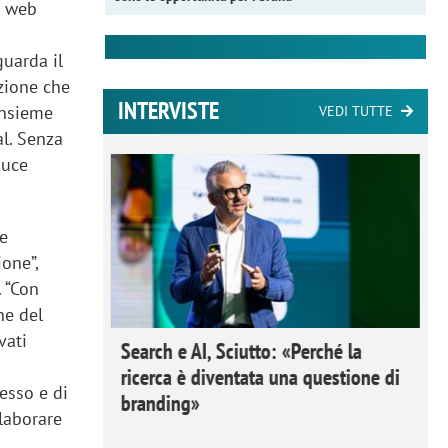
a web
guarda il
zione che
INTERVISTE
insieme
VEDI TUTTE
ial. Senza
duce
le
ione”,
. “Con
ne del
vati
 Ipsos
Search e AI, Sciutto: «Perché la
rivere i
ricerca è diventata una questione di
esso e di
nderli e
branding»
llaborare