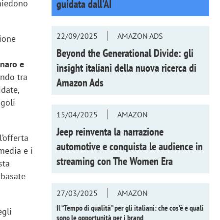
guidata dall'AI
chiedono
22/09/2025
AMAZON ADS
zione
Beyond the Generational Divide: gli
inaro e
insight italiani della nuova ricerca di
endo tra
Amazon Ads
idate,
ngoli
15/04/2025
AMAZON
Jeep reinventa la narrazione
’offerta
automotive e conquista le audience in
media e i
streaming con
The Women Era
sta
 basate
27/03/2025
AMAZON
Il “Tempo di qualità” per gli italiani: che cos’è e quali
egli
sono le opportunità per i brand