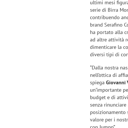
ultimi mesi figu
serie di Birra Mor
contribuendo anch
brand Serafino C
ha portato alla c
ad altre attività 
dimenticare la c
diversi tipi di c
“Dalla nostra na
nell’ottica di affi
spiega
Giovanni 
un’importante pec
budget e di attiv
Scazz, quando un'agenzia di
Emanuele V
senza rinunciare 
comunicazione crea un brand food:
«La creativ
posizionamento si
«Marketing e prodotto devono
amplificar
valore per i nost
crescere insieme»
con Jumpp”.