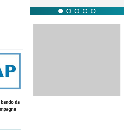
l bando da
campagne