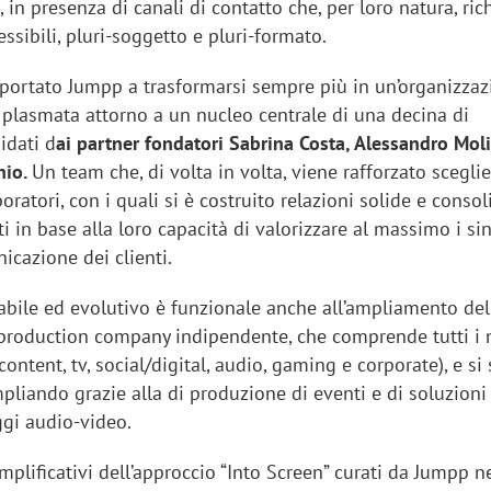
i, in presenza di canali di contatto che, per loro natura, ri
essibili, pluri-soggetto e pluri-formato.
 portato Jumpp a trasformarsi sempre più in un’organizza
e, plasmata attorno a un nucleo centrale di una decina di
idati d
ai partner fondatori Sabrina Costa, Alessandro Mol
hio.
Un team che, di volta in volta, viene rafforzato scegli
oratori, con i quali si è costruito relazioni solide e consol
lti in base alla loro capacità di valorizzare al massimo i si
icazione dei clienti.
abile ed evolutivo è funzionale anche all’ampliamento dell
 production company indipendente, che comprende tutti i 
ontent, tv, social/digital, audio, gaming e corporate), e si 
liando grazie alla di produzione di eventi e di soluzioni
ggi audio-video.
emplificativi dell’approccio “Into Screen” curati da Jumpp n