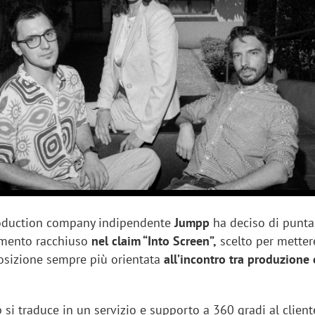
sung Ads: «L'Italia è un
Networking agli eventi: c
rategico e continuerà a
startup Kicè punta a elimi
"spreco di relazioni"
roduction company indipendente
Jumpp
ha deciso di punta
mento racchiuso
nel claim “Into Screen”,
scelto per metter
osizione sempre più orientata
all’incontro tra produzione 
p si traduce in un servizio e supporto a 360 gradi al client