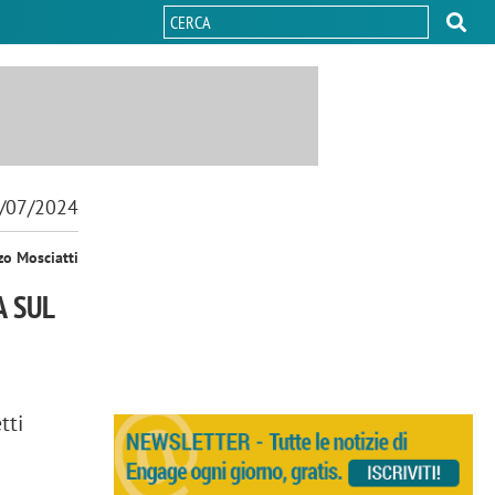
/07/2024
zo Mosciatti
A SUL
i
tti