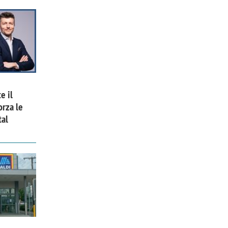
e il
orza le
tal