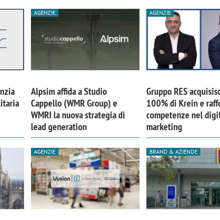
AGENZIE
AGENZIE
nzia
Alpsim affida a Studio
Gruppo RES acquisisc
itaria
Cappello (WMR Group) e
100% di Krein e raff
WMRI la nuova strategia di
competenze nel digi
lead generation
marketing
AGENZIE
BRAND & AZIENDE