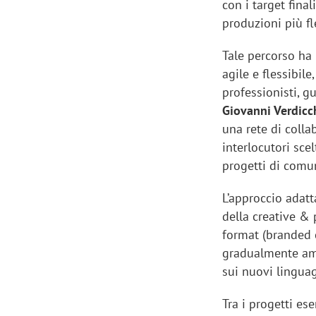
con i target final
produzioni più fl
Tale percorso ha
agile e flessibil
professionisti, gu
Giovanni Verdicc
una rete di collab
interlocutori sce
progetti di comun
L’approccio adatt
della creative &
format (branded c
gradualmente amp
sui nuovi lingua
Tra i progetti es