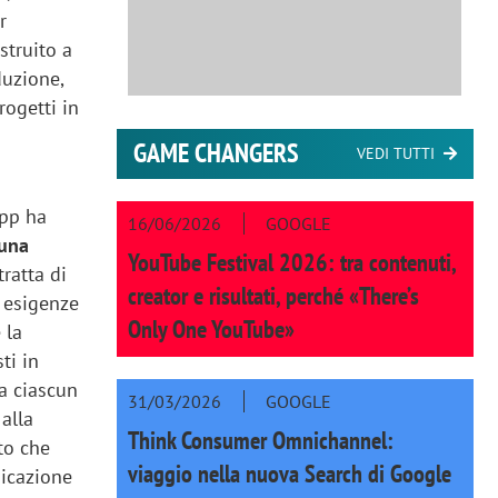
r
struito a
duzione,
rogetti in
GAME CHANGERS
VEDI TUTTI
mpp ha
16/06/2026
GOOGLE
 una
YouTube Festival 2026: tra contenuti,
tratta di
creator e risultati, perché «There’s
e esigenze
Only One YouTube»
 la
ti in
 a ciascun
31/03/2026
GOOGLE
alla
Think Consumer Omnichannel:
to che
viaggio nella nuova Search di Google
icazione