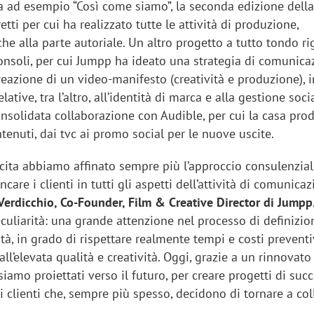
ra ad esempio “Così come siamo”, la seconda edizione dell
etti per cui ha realizzato tutte le attività di produzione,
e alla parte autoriale. Un altro progetto a tutto tondo ri
onsoli, per cui Jumpp ha ideato una strategia di comunica
reazione di un video-manifesto (creatività e produzione), 
relative, tra l’altro, all’identità di marca e alla gestione soc
onsolidata collaborazione con Audible, per cui la casa pro
ontenuti, dai tvc ai promo social per le nuove uscite.
scita abbiamo affinato sempre più l’approccio consulenzia
ancare i clienti in tutti gli aspetti dell’attività di comunicaz
Verdicchio, Co-Founder, Film & Creative Director di Jumpp
uliarità: una grande attenzione nel processo di definizio
ità, in grado di rispettare realmente tempi e costi preventi
iora di Deloitte Digital:
Ricerche di mercato. Neri,
all’elevata qualità e creatività. Oggi, grazie a un rinnovato
ità resta centrale, l’AI deve
Doxa: «Non basta più desc
amo proiettati verso il futuro, per creare progetti di succ
e il talento»
fenomeni: bisogna compre
ri clienti che, sempre più spesso, decidono di tornare a co
tradurli in azioni»