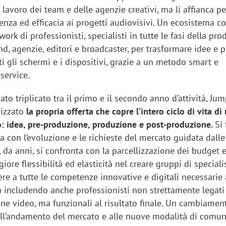
l lavoro dei team e delle agenzie creativi, ma li affianca pe
enza ed efficacia ai progetti audiovisivi. Un ecosistema co
ork di professionisti, specialisti in tutte le fasi della pro
and, agenzie, editori e broadcaster, per trasformare idee e p
ti gli schermi e i dispositivi, grazie a un metodo smart e
-service.
rato triplicato tra il primo e il secondo anno d’attività, Ju
rizzato
la propria offerta che copre l’intero ciclo di vita di
: idea, pre-produzione, produzione e post-produzione.
Si 
ea con l’evoluzione e le richieste del mercato guidata dall
, da anni, si confronta con la parcellizzazione dei budget e
ore flessibilità ed elasticità nel creare gruppi di specialis
re a tutte le competenze innovative e digitali necessarie
a includendo anche professionisti non strettamente legati 
one video, ma funzionali al risultato finale. Un cambiamen
ll’andamento del mercato e alle nuove modalità di comun