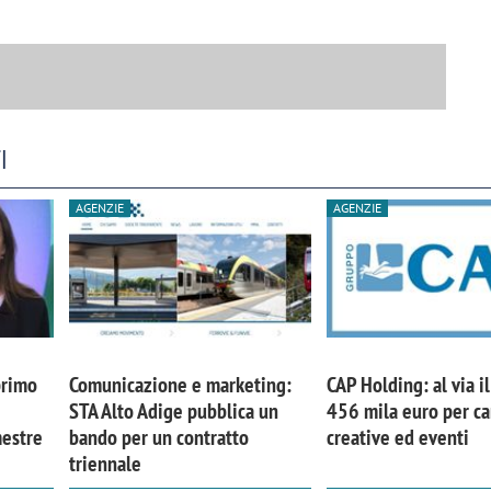
I
AGENZIE
AGENZIE
primo
Comunicazione e marketing:
CAP Holding: al via i
STA Alto Adige pubblica un
456 mila euro per 
mestre
bando per un contratto
creative ed eventi
triennale