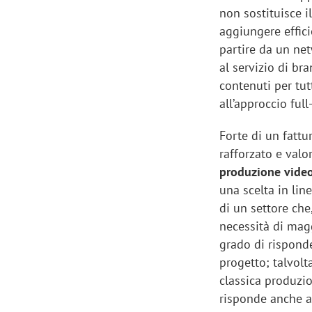
non sostituisce i
aggiungere effici
partire da un netw
al servizio di br
contenuti per tut
all’approccio full
Forte di un fattu
rafforzato e valo
produzione video
una scelta in lin
di un settore che
necessità di maggi
grado di risponde
progetto; talvolt
classica produzi
risponde anche a