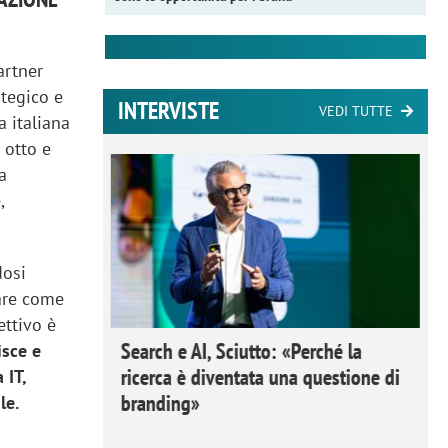
artner
ategico e
INTERVISTE
VEDI TUTTE
 italiana
 otto e
a
,
dosi
rare come
ettivo è
 Ipsos
Search e AI, Sciutto: «Perché la
isce e
rivere i
ricerca è diventata una questione di
 IT,
nderli e
branding»
le.