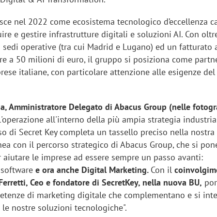
ce nel 2022 come ecosistema tecnologico d’eccellenza c
ire e gestire infrastrutture digitali e soluzioni AI. Con olt
6 sedi operative (tra cui Madrid e Lugano) ed un fatturato 
re a 50 milioni di euro, il gruppo si posiziona come partn
rese italiane, con particolare attenzione alle esigenze del
a, Amministratore Delegato di Abacus Group (nelle fotogr
'operazione all'interno della più ampia strategia industria
so di Secret Key completa un tassello preciso nella nostra 
nea con il percorso strategico di Abacus Group, che si po
r aiutare le imprese ad essere sempre un passo avanti:
, software
e ora anche Digital Marketing.
Con il
coinvolgim
 Ferretti, Ceo e fondatore di SecretKey, nella nuova BU,
por
tenze di marketing digitale che complementano e si int
 le nostre soluzioni tecnologiche".