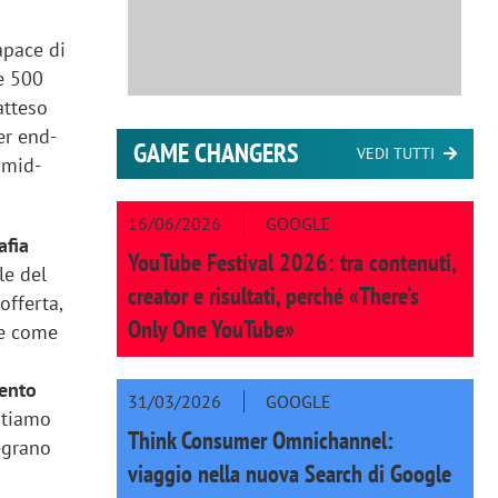
apace di
re 500
atteso
er end-
GAME CHANGERS
VEDI TUTTI
 mid-
16/06/2026
GOOGLE
afia
YouTube Festival 2026: tra contenuti,
le del
creator e risultati, perché «There’s
offerta,
Only One YouTube»
ne come
ento
31/03/2026
GOOGLE
tiamo
Think Consumer Omnichannel:
egrano
viaggio nella nuova Search di Google