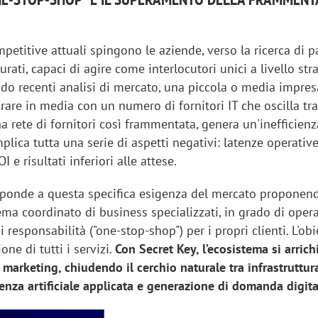
etitive attuali spingono le aziende, verso la ricerca di p
urati, capaci di agire come interlocutori unici a livello str
do recenti analisi di mercato, una piccola o media impresa
orare in media con un numero di fornitori IT che oscilla tra
na rete di fornitori così frammentata, genera un'inefficienz
mplica tutta una serie di aspetti negativi: latenze operative
I e risultati inferiori alle attese.
ponde a questa specifica esigenza del mercato proponen
ma coordinato di business specializzati, in grado di ope
 responsabilità ("one-stop-shop") per i propri clienti. L'obi
iora di Deloitte Digital:
Ricerche di mercato. Neri,
one di tutti i servizi.
Con Secret Key, l’ecosistema si arrich
ità resta centrale, l’AI deve
Doxa: «Non basta più desc
l marketing, chiudendo il cerchio naturale tra infrastruttura
e il talento»
fenomeni: bisogna compre
genza artificiale applicata e generazione di domanda digita
tradurli in azioni»