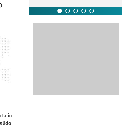
rta in
solida