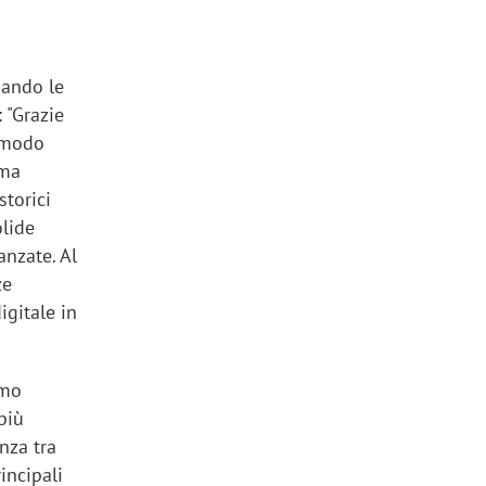
iando le
 "Grazie
n modo
ema
storici
olide
anzate. Al
ze
igitale in
tmo
più
nza tra
incipali