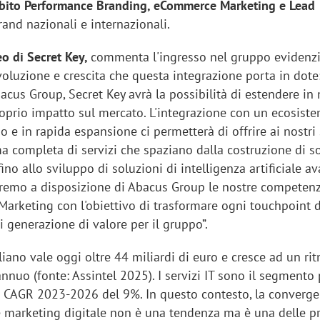
mbito Performance Branding, eCommerce Marketing e Lead
rand nazionali e internazionali.
Ceo di Secret Key,
commenta l'ingresso nel gruppo evidenz
oluzione e crescita che questa integrazione porta in dote:
bacus Group, Secret Key avrà la possibilità di estendere i
proprio impatto sul mercato. L'integrazione con un ecosist
o e in rapida espansione ci permetterà di offrire ai nostri 
a completa di servizi che spaziano dalla costruzione di s
 fino allo sviluppo di soluzioni di intelligenza artificiale av
remo a disposizione di Abacus Group le nostre competen
 Marketing con l'obiettivo di trasformare ogni touchpoint d
i generazione di valore per il gruppo”.
aliano vale oggi oltre 44 miliardi di euro e cresce ad un ri
nnuo (fonte: Assintel 2025). I servizi IT sono il segmento 
 CAGR 2023-2026 del 9%. In questo contesto, la converge
e marketing digitale non è una tendenza ma è una delle pr