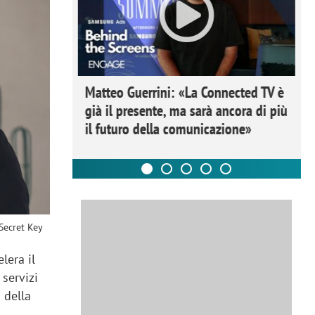
ome la
Matteo Guerrini: «La Connected TV è
nare lo
già il presente, ma sarà ancora di più
il futuro della comunicazione»
 Secret Key
lera il
 servizi
 della