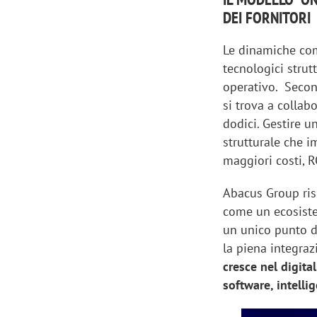
DEI FORNITORI
Le dinamiche comp
tecnologici strutt
operativo. Secon
si trova a collab
dodici. Gestire u
strutturale che i
maggiori costi, RO
Abacus Group ris
come un ecosiste
un unico punto di
Scazz, quando un'agenzia di
Emanuele V
la piena integrazi
comunicazione crea un brand food:
«La creativ
cresce nel digita
«Marketing e prodotto devono
amplificar
software, intelli
crescere insieme»