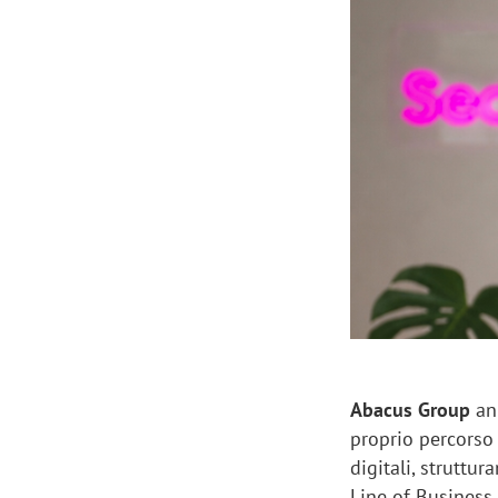
Manassero, Samsung Ads: «Con Total
Perez, Sam
View la reach della CTV diventa
mercato st
finalmente misurabile»
crescere»
Abacus Group
ann
proprio percorso 
digitali, struttu
Line of Business 