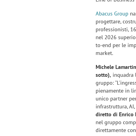
Abacus Group
nas
progettare, costru
professionisti, 1
nel 2026 superio
to-end per le imp
market.
Michele Lamartin
sotto),
inquadra l
gruppo: "L'ingres
pienamente in li
unico partner pe
infrastruttura, AI
diretto di Enrico
nel gruppo compe
direttamente con