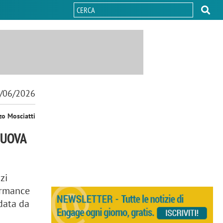
/06/2026
zo Mosciatti
NUOVA
zi
formance
data da