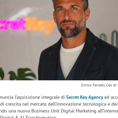
sung Ads: «L'Italia è un
Networking agli eventi: c
rategico e continuerà a
startup Kicè punta a elimi
"spreco di relazioni"
Enrico Ferretti, Ceo di
uncia l’aquisizione integrale di
Secret Key Agency
ed acce
di crescita nel mercato dell’innovazione tecnologica e dei
rando una nuova Business Unit Digital Marketing all’interno
Digital & AI Transformation.