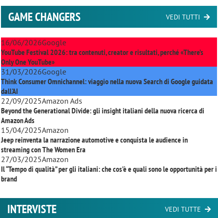
GAME CHANGERS
VEDI TUTTI
16/06/2026
Google
YouTube Festival 2026: tra contenuti, creator e risultati, perché «There’s
Only One YouTube»
31/03/2026
Google
Think Consumer Omnichannel: viaggio nella nuova Search di Google guidata
dall'AI
22/09/2025
Amazon Ads
Beyond the Generational Divide: gli insight italiani della nuova ricerca di
Amazon Ads
15/04/2025
Amazon
Jeep reinventa la narrazione automotive e conquista le audience in
streaming con
The Women Era
27/03/2025
Amazon
Il “Tempo di qualità” per gli italiani: che cos’è e quali sono le opportunità per i
brand
INTERVISTE
VEDI TUTTE