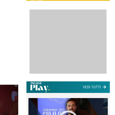
VEDI TUTTI
ome la
nare lo