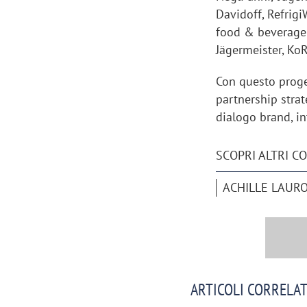
Davidoff, Refrigi
food & beverage
Jägermeister, Ko
Con questo proge
partnership strat
dialogo brand, i
SCOPRI ALTRI C
ACHILLE LAUR
ARTICOLI CORRELAT