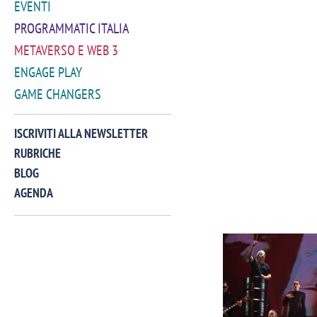
EVENTI
PROGRAMMATIC ITALIA
METAVERSO E WEB 3
ENGAGE PLAY
GAME CHANGERS
ISCRIVITI ALLA NEWSLETTER
RUBRICHE
BLOG
AGENDA
VIDEO
Manassero, Samsung Ads: «Con Total
Perez, Sam
View la reach della CTV diventa
mercato st