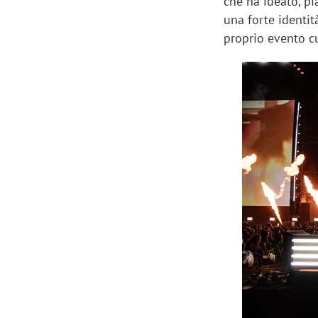
che ha ideato, pi
una forte identi
proprio evento cu