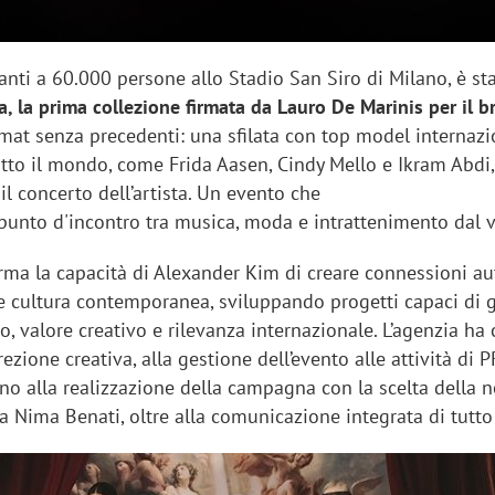
anti a 60.000 persone allo Stadio San Siro di Milano, è st
a, la prima collezione firmata da Lauro De Marinis per il b
mat senza precedenti: una sfilata con top model internazi
utto il mondo, come Frida Aasen, Cindy Mello e Ikram Abdi
il concerto dell’artista. Un evento che
unto d'incontro tra musica, moda e intrattenimento dal v
erma la capacità di Alexander Kim di creare connessioni a
d e cultura contemporanea, sviluppando progetti capaci di 
, valore creativo e rilevanza internazionale. L’agenzia ha 
ezione creativa, alla gestione dell’evento alle attività di P
ino alla realizzazione della campagna con la scelta della 
 Nima Benati, oltre alla comunicazione integrata di tutto 