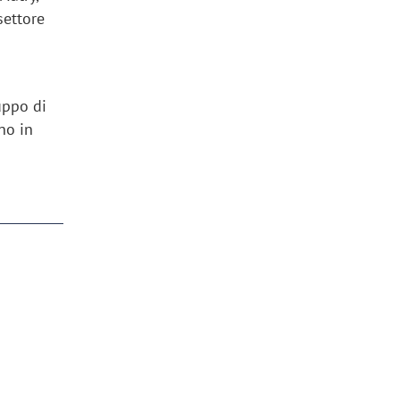
settore
uppo di
no in