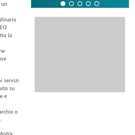
i un
dinario
CEO
tta la
che
ere
i servizi
uito su
e e
archio o
.
Autry,