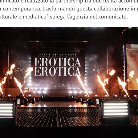
anificato e realizzato la partnership tra due realtà accom
tà contemporanea, trasformando questa collaborazione in 
lturale e mediatico", spiega l'agenzia nel comunicato.