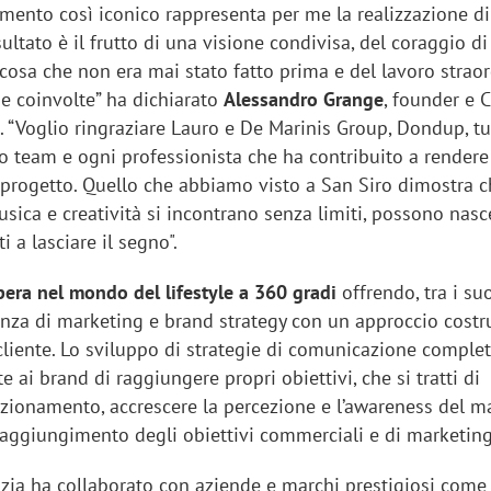
mento così iconico rappresenta per me la realizzazione d
ultato è il frutto di una visione condivisa, del coraggio di
osa che non era mai stato fatto prima e del lavoro straor
ne coinvolte” ha dichiarato
Alessandro Grange
, founder e 
 “Voglio ringraziare Lauro e De Marinis Group, Dondup, tu
io team e ogni professionista che ha contribuito a rendere
 progetto. Quello che abbiamo visto a San Siro dimostra 
ica e creatività si incontrano senza limiti, possono nasc
 a lasciare il segno".
pera nel mondo del lifestyle a 360 gradi
offrendo, tra i suo
enza di marketing e brand strategy con un approccio costr
cliente. Lo sviluppo di strategie di comunicazione complet
e ai brand di raggiungere propri obiettivi, che si tratti di
sizionamento, accrescere la percezione e l’awareness del m
 raggiungimento degli obiettivi commerciali e di marketing
nzia ha collaborato con aziende e marchi prestigiosi come 