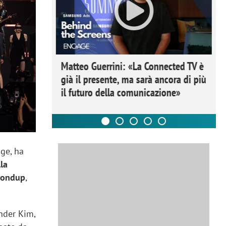
Matteo Guerrini: «La Connected TV è
già il presente, ma sarà ancora di più
il futuro della comunicazione»
ge, ha
lla
 Dondup
,
nder Kim,