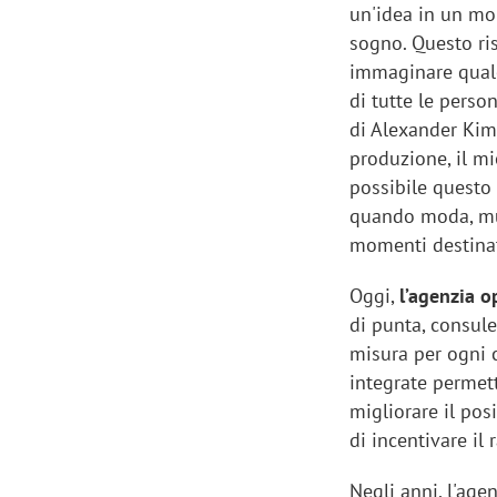
un'idea in un mo
sogno. Questo ris
immaginare qualc
di tutte le perso
di Alexander Kim.
produzione, il m
possibile questo
quando moda, mus
momenti destinati
Oggi,
l’agenzia o
di punta, consul
misura per ogni 
integrate permett
migliorare il po
di incentivare il
Negli anni, l'age