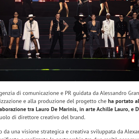
"spreco di relazioni"
agenzia di comunicazione e PR guidata da Alessandro Gran
lizzazione e alla produzione del progetto che
ha portato a
laborazione tra Lauro De Marinis, in arte Achille Lauro, e
ruolo di direttore creativo del brand.
o da una visione strategica e creativa sviluppata da Alexa