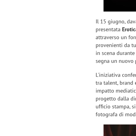
Il 15 giugno, dav
presentata
Erotic
attraverso un for
provenienti da t
in scena durante 
segna un nuovo p
L'iniziativa conf
tra talent, bran
impatto mediatico
progetto dalla dir
ufficio stampa, s
fotografa di moda