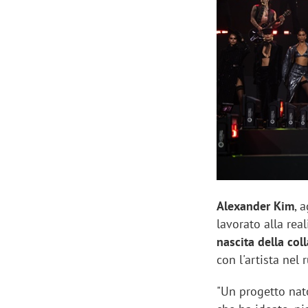
finalmente misurabile»
crescere»
Alexander Kim
, 
lavorato alla rea
nascita della col
con l'artista nel 
"Un progetto nat