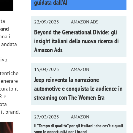
guidata dall'AI
ata
22/09/2025
AMAZON ADS
rand
Beyond the Generational Divide: gli
onali
insight italiani della nuova ricerca di
, andata
Amazon Ads
ivo.
15/04/2025
AMAZON
utentiche
Jeep reinventa la narrazione
generare
automotive e conquista le audience in
curato il
R e
streaming con
The Women Era
nota
il brand.
27/03/2025
AMAZON
Il “Tempo di qualità” per gli italiani: che cos’è e quali
sono le opportunità per i brand