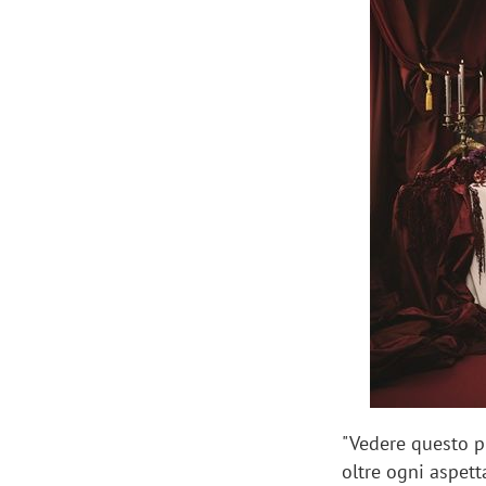
Scazz, quando un'agenzia di
Emanuele V
comunicazione crea un brand food:
«La creativ
«Marketing e prodotto devono
amplificar
crescere insieme»
"Vedere questo p
oltre ogni aspett