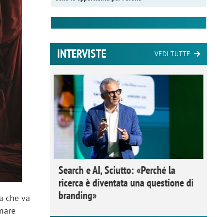
INTERVISTE
VEDI TUTTE
 Ipsos
rivere i
nderli e
Search e AI, Sciutto: «Perché la
ricerca è diventata una questione di
branding»
a che va
rmare