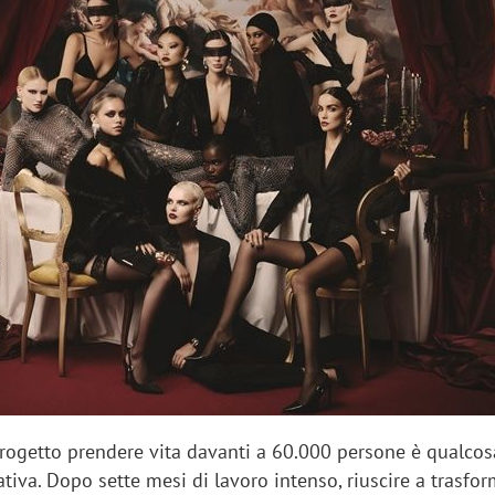
iora di Deloitte Digital:
Ricerche di mercato. Neri,
ità resta centrale, l’AI deve
Doxa: «Non basta più desc
e il talento»
fenomeni: bisogna compre
tradurli in azioni»
rogetto prendere vita davanti a 60.000 persone è qualcos
ativa. Dopo sette mesi di lavoro intenso, riuscire a trasfo