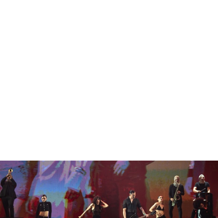
sung Ads: «L'Italia è un
Networking agli eventi: c
rategico e continuerà a
startup Kicè punta a elimi