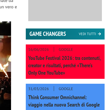
unate da
un vero e
GAME CHANGERS
VEDI TUTTI
16/06/2026
GOOGLE
YouTube Festival 2026: tra contenuti,
creator e risultati, perché «There’s
Only One YouTube»
31/03/2026
GOOGLE
Think Consumer Omnichannel:
viaggio nella nuova Search di Google