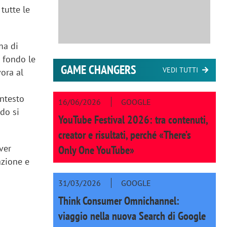
tutte le
ma di
 fondo le
GAME CHANGERS
VEDI TUTTI
vora al
ontesto
16/06/2026
GOOGLE
ndo si
YouTube Festival 2026: tra contenuti,
creator e risultati, perché «There’s
ver
Only One YouTube»
azione e
31/03/2026
GOOGLE
Think Consumer Omnichannel:
viaggio nella nuova Search di Google