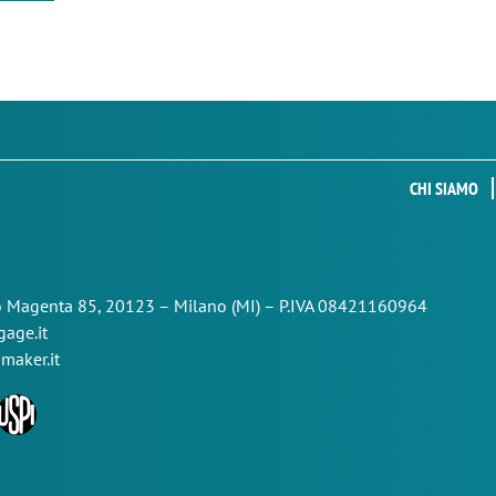
CHI SIAMO
so Magenta 85,
20123 – Milano (MI) – P.IVA 08421160964
age.it
maker.it