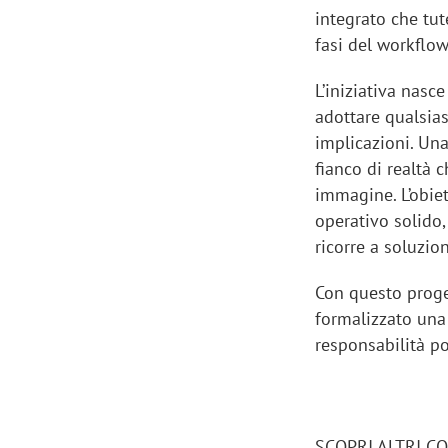
integrato che tut
fasi del workflow
L’iniziativa nasc
adottare qualsia
implicazioni. Una
fianco di realtà c
immagine. L’obiet
operativo solido,
ricorre a soluzio
Con questo proget
formalizzato una 
responsabilità p
SCOPRI ALTRI C