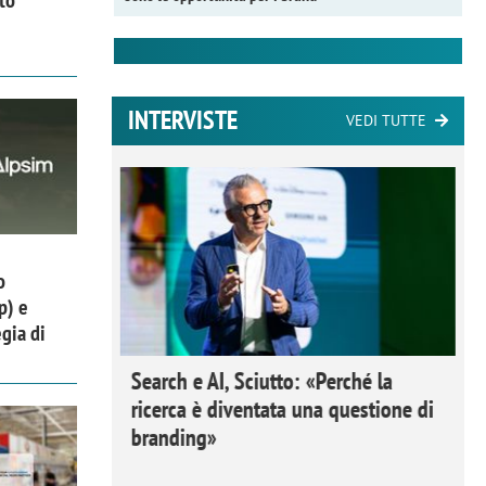
INTERVISTE
VEDI TUTTE
o
p) e
gia di
 Ipsos
Search e AI, Sciutto: «Perché la
rivere i
ricerca è diventata una questione di
nderli e
branding»