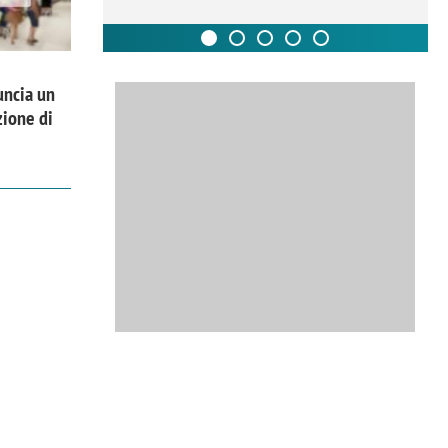
uncia un
zione di