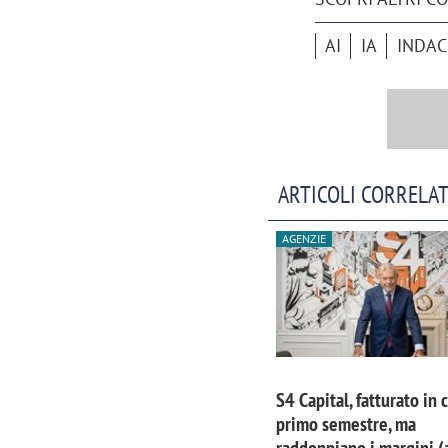
AI
IA
INDA
ARTICOLI CORRELAT
AGENZIE
S4 Capital, fatturato in 
primo semestre, ma
raddoppiano i margini (