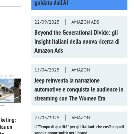
guidata dall'AI
22/09/2025
AMAZON ADS
Beyond the Generational Divide: gli
insight italiani della nuova ricerca di
Amazon Ads
15/04/2025
AMAZON
Jeep reinventa la narrazione
automotive e conquista le audience in
streaming con
The Women Era
27/03/2025
AMAZON
keting:
ica un
Il “Tempo di qualità” per gli italiani: che cos’è e quali
sono le opportunità per i brand
to