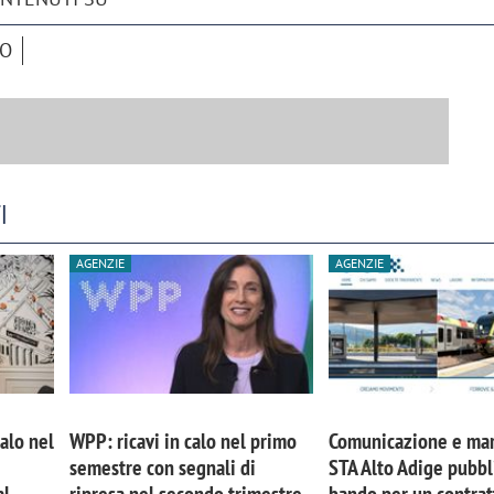
CO
I
AGENZIE
AGENZIE
calo nel
WPP: ricavi in calo nel primo
Comunicazione e mar
semestre con segnali di
STA Alto Adige pubbl
al
ripresa nel secondo trimestre
bando per un contrat