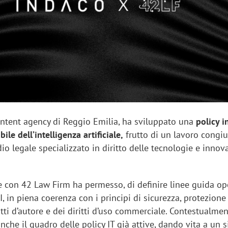
sung Ads: «L'Italia è un
Networking agli eventi: c
rategico e continuerà a
startup Kicè punta a elimi
"spreco di relazioni"
content agency di Reggio Emilia, ha sviluppato una
policy i
ile dell’intelligenza artificiale,
frutto di un lavoro congi
dio legale specializzato in diritto delle tecnologie e inno
e con 42 Law Firm ha permesso, di definire linee guida op
’AI, in piena coerenza con i principi di sicurezza, protezione
ritti d’autore e dei diritti d’uso commerciale. Contestualmen
anche il quadro delle policy IT già attive, dando vita a un 