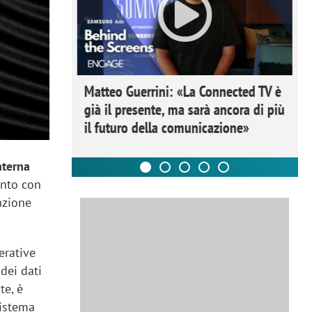
ome la
Matteo Guerrini: «La Connected TV è
nare lo
già il presente, ma sarà ancora di più
il futuro della comunicazione»
nterna
unto con
vazione
erative
 dei dati
te, è
sistema