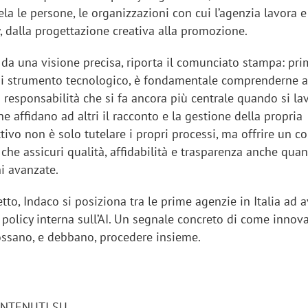
ela le persone, le organizzazioni con cui l’agenzia lavora e 
, dalla progettazione creativa alla promozione.
e da una visione precisa, riporta il comunciato stampa: pri
si strumento tecnologico, è fondamentale comprenderne a
 responsabilità che si fa ancora più centrale quando si la
he affidano ad altri il racconto e la gestione della propria
tivo non è solo tutelare i propri processi, ma offrire un c
 che assicuri qualità, affidabilità e trasparenza anche qua
ni avanzate.
to, Indaco si posiziona tra le prime agenzie in Italia ad a
policy interna sull’AI. Un segnale concreto di come innov
ossano, e debbano, procedere insieme.
ONTENUTI SU