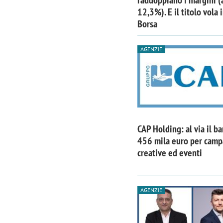
12,3%). E il titolo vola 
Borsa
AGENZIE
CAP Holding: al via il b
456 mila euro per cam
creative ed eventi
Scazz, quando un'agenzia di
Emanuele V
comunicazione crea un brand food:
«La creativ
AGENZIE
«Marketing e prodotto devono
amplificar
crescere insieme»