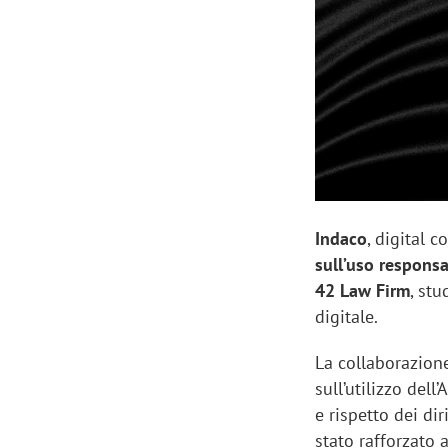
Manassero, Samsung Ads: «Con Total
Perez, Sam
View la reach della CTV diventa
mercato st
finalmente misurabile»
crescere»
Indaco
, digital 
sull’uso responsab
42 Law Firm
, stu
digitale.
La collaborazion
sull’utilizzo dell
e rispetto dei di
stato rafforzato 