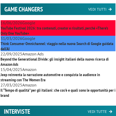
GAME CHANGERS
VEDI TUTTI
16/06/2026
Google
YouTube Festival 2026: tra contenuti, creator e risultati, perché «There’s
Only One YouTube»
31/03/2026
Google
Think Consumer Omnichannel: viaggio nella nuova Search di Google guidata
dall'AI
22/09/2025
Amazon Ads
Beyond the Generational Divide: gli insight italiani della nuova ricerca di
Amazon Ads
15/04/2025
Amazon
Jeep reinventa la narrazione automotive e conquista le audience in
streaming con
The Women Era
27/03/2025
Amazon
Il “Tempo di qualità” per gli italiani: che cos’è e quali sono le opportunità per i
brand
INTERVISTE
VEDI TUTTE