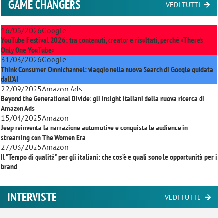
GAME CHANGERS
VEDI TUTTI
16/06/2026
Google
YouTube Festival 2026: tra contenuti, creator e risultati, perché «There’s
Only One YouTube»
31/03/2026
Google
Think Consumer Omnichannel: viaggio nella nuova Search di Google guidata
dall'AI
22/09/2025
Amazon Ads
Beyond the Generational Divide: gli insight italiani della nuova ricerca di
Amazon Ads
15/04/2025
Amazon
Jeep reinventa la narrazione automotive e conquista le audience in
streaming con
The Women Era
27/03/2025
Amazon
Il “Tempo di qualità” per gli italiani: che cos’è e quali sono le opportunità per i
brand
INTERVISTE
VEDI TUTTE