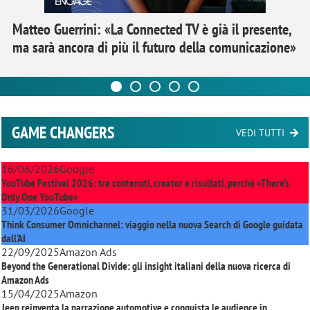
Matteo Guerrini: «La Connected TV è già il presente,
ma sarà ancora di più il futuro della comunicazione»
GAME CHANGERS
VEDI TUTTI
16/06/2026
Google
YouTube Festival 2026: tra contenuti, creator e risultati, perché «There’s
Only One YouTube»
31/03/2026
Google
Think Consumer Omnichannel: viaggio nella nuova Search di Google guidata
dall'AI
22/09/2025
Amazon Ads
Beyond the Generational Divide: gli insight italiani della nuova ricerca di
Amazon Ads
15/04/2025
Amazon
Jeep reinventa la narrazione automotive e conquista le audience in