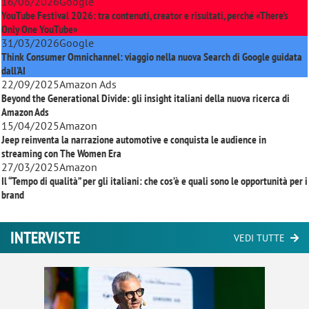
16/06/2026
Google
YouTube Festival 2026: tra contenuti, creator e risultati, perché «There’s
Only One YouTube»
31/03/2026
Google
Think Consumer Omnichannel: viaggio nella nuova Search di Google guidata
dall'AI
22/09/2025
Amazon Ads
Beyond the Generational Divide: gli insight italiani della nuova ricerca di
Amazon Ads
15/04/2025
Amazon
Jeep reinventa la narrazione automotive e conquista le audience in
streaming con
The Women Era
27/03/2025
Amazon
Il “Tempo di qualità” per gli italiani: che cos’è e quali sono le opportunità per i
brand
INTERVISTE
VEDI TUTTE