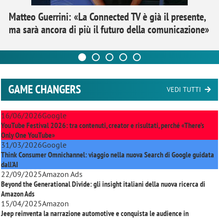
Matteo Guerrini: «La Connected TV è già il presente,
ma sarà ancora di più il futuro della comunicazione»
GAME CHANGERS
VEDI TUTTI
16/06/2026
Google
YouTube Festival 2026: tra contenuti, creator e risultati, perché «There’s
Only One YouTube»
31/03/2026
Google
Think Consumer Omnichannel: viaggio nella nuova Search di Google guidata
dall'AI
22/09/2025
Amazon Ads
Beyond the Generational Divide: gli insight italiani della nuova ricerca di
Amazon Ads
15/04/2025
Amazon
Jeep reinventa la narrazione automotive e conquista le audience in