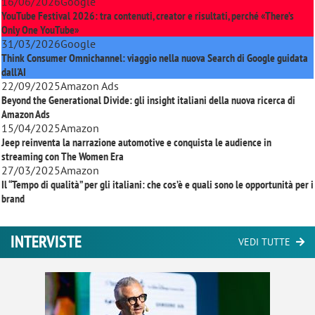
16/06/2026
Google
YouTube Festival 2026: tra contenuti, creator e risultati, perché «There’s
Only One YouTube»
31/03/2026
Google
Think Consumer Omnichannel: viaggio nella nuova Search di Google guidata
dall'AI
22/09/2025
Amazon Ads
Beyond the Generational Divide: gli insight italiani della nuova ricerca di
Amazon Ads
15/04/2025
Amazon
Jeep reinventa la narrazione automotive e conquista le audience in
streaming con
The Women Era
27/03/2025
Amazon
Il “Tempo di qualità” per gli italiani: che cos’è e quali sono le opportunità per i
brand
INTERVISTE
VEDI TUTTE